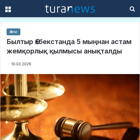
Menu
S
f
Әлем
Былтыр Өзбекстанда 5 мыңнан астам
жемқорлық қылмысы анықталды
10.02.2026