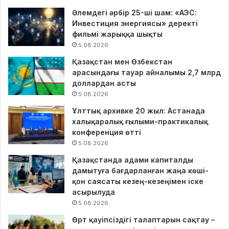
Әлемдегі әрбір 25-ші шам: «АЭС:
Инвестиция энергиясы» деректі
фильмі жарыққа шықты
5.08.2026
Қазақстан мен Өзбекстан
арасындағы тауар айналымы 2,7 млрд
доллардан асты
5.08.2026
Ұлттық архивке 20 жыл: Астанада
халықаралық ғылыми-практикалық
конференция өтті
5.08.2026
Қазақстанда адами капиталды
дамытуға бағдарланған жаңа көші-
қон саясаты кезең-кезеңімен іске
асырылуда
5.08.2026
Өрт қауіпсіздігі талаптарын сақтау –