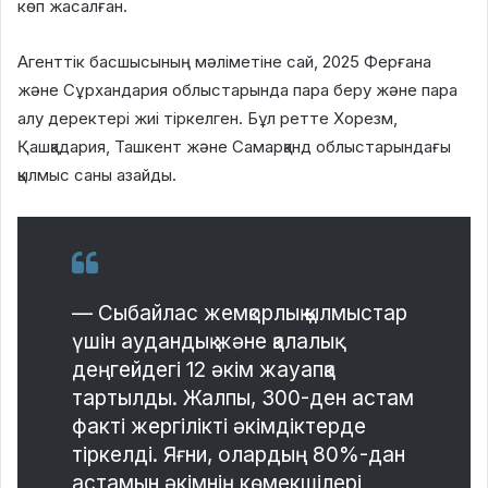
көп жасалған.
Агенттік басшысының мәліметіне сай, 2025 Ферғана
және Сұрхандария облыстарында пара беру және пара
алу деректері жиі тіркелген. Бұл ретте Хорезм,
Қашқадария, Ташкент және Самарқанд облыстарындағы
қылмыс саны азайды.
— Сыбайлас жемқорлық қылмыстар
үшін аудандық және қалалық
деңгейдегі 12 әкім жауапқа
тартылды. Жалпы, 300-ден астам
факті жергілікті әкімдіктерде
тіркелді. Яғни, олардың 80%-дан
астамын әкімнің көмекшілері