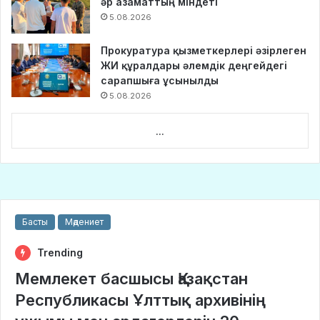
әр азаматтың міндеті
5.08.2026
Прокуратура қызметкерлері әзірлеген
ЖИ құралдары әлемдік деңгейдегі
сарапшыға ұсынылды
5.08.2026
...