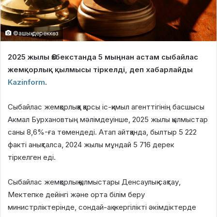
©ашық дереккөз
2025 жылы Өзбекстанда 5 мыңнан астам сыбайлас
жемқорлық қылмысы тіркелді, деп хабарлайды
Kazinform
.
Сыбайлас жемқорлыққа қарсы іс-қимыл агенттігінің басшысы
Акмал Бурхановтың мәлімдеуінше, 2025 жылы қылмыстар
саны 8,6%-ға төмендеді. Атап айтқанда, былтыр 5 222
факті анықталса, 2024 жылы мұндай 5 716 дерек
тіркелген еді.
Сыбайлас жемқорлық қылмыстары Денсаулық сақтау,
Мектепке дейінгі және орта білім беру
министрліктерінде, сондай-ақ жергілікті әкімдіктерде