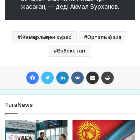
жасаған, — деді Акмал Бурханов.
Жемқорлықпен күрес
Орталық Азия
Өзбекстан
Facebook
Twitter
LinkedIn
VKontakte
Share via Email
Print
TuraNews