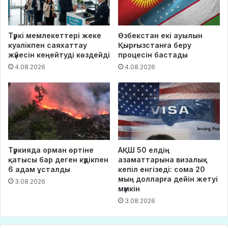
Түркі мемлекеттері жеке
Өзбекстан екі ауылын
куәлікпен саяхаттау
Қырғызстанға беру
жүйесін кеңейтуді көздейді
процесін бастады
4.08.2026
4.08.2026
Түркияда орман өртіне
АҚШ 50 елдің
қатысы бар деген күдікпен
азаматтарына визалық
6 адам ұсталды
кепіл енгізеді: сома 20
мың долларға дейін жетуі
3.08.2026
мүмкін
3.08.2026