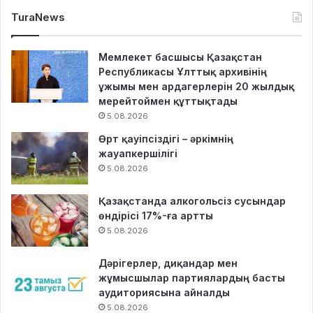
TuraNews
Мемлекет басшысы Қазақстан
Республикасы Ұлттық архивінің
ұжымы мен ардагерлерін 20 жылдық
мерейтоймен құттықтады
5.08.2026
Өрт қауіпсіздігі – әркімнің
жауапкершілігі
5.08.2026
Қазақстанда алкогольсіз сусындар
өндірісі 17%-ға артты
5.08.2026
Дәрігерлер, диқандар мен
жұмысшылар партиялардың басты
аудиториясына айналды
5.08.2026