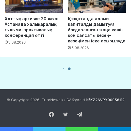
© Copyright 2026, TuraNews.kz БАҚ куәлігі
№KZ26VPY00056112
Facebook
Twitter
Telegram