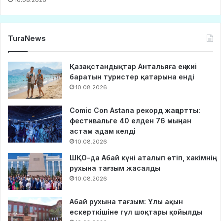
TuraNews
Қазақстандықтар Антальяға ең жиі
баратын туристер қатарына енді
10.08.2026
Comic Con Astana рекорд жаңартты:
фестивальге 40 елден 76 мыңнан
астам адам келді
10.08.2026
ШҚО-да Абай күні аталып өтіп, хакімнің
рухына тағзым жасалды
10.08.2026
Абай рухына тағзым: Ұлы ақын
ескерткішіне гүл шоқтары қойылды