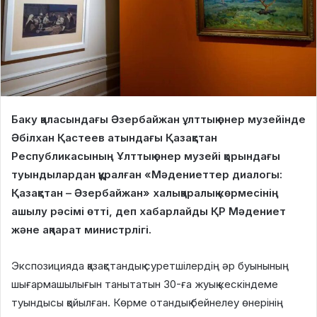
Баку қаласындағы Әзербайжан ұлттық өнер музейінде
Әбілхан Қастеев атындағы Қазақстан
Республикасының Ұлттық өнер музейі қорындағы
туындылардан құралған «Мәдениеттер диалогы:
Қазақстан – Әзербайжан» халықаралық көрмесінің
ашылу рәсімі өтті, деп хабарлайды ҚР Мәдениет
және ақпарат министрлігі.
Экспозицияда қазақстандық суретшілердің әр буынының
шығармашылығын танытатын 30-ға жуық кескіндеме
туындысы қойылған. Көрме отандық бейнелеу өнерінің