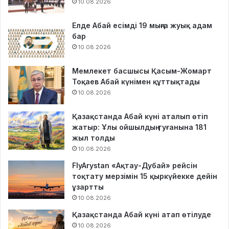
10.08.2026
Елде Абай есімді 19 мыңға жуық адам
бар
10.08.2026
Мемлекет басшысы Қасым-Жомарт
Тоқаев Абай күнімен құттықтады
10.08.2026
Қазақстанда Абай күні аталып өтіп
жатыр: Ұлы ойшылдың туғанына 181
жыл толды
10.08.2026
FlyArystan «Ақтау-Дубай» рейсін
тоқтату мерзімін 15 қыркүйекке дейін
ұзартты
10.08.2026
Қазақстанда Абай күні атап өтілуде
10.08.2026