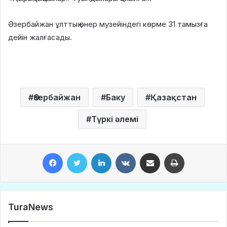
Әзербайжан ұлттық өнер музейіндегі көрме 31 тамызға
дейін жалғасады.
Әзербайжан
Баку
Қазақстан
Түркі әлемі
Facebook
Twitter
LinkedIn
VKontakte
Share via Email
Print
TuraNews