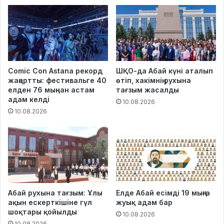
Comic Con Astana рекорд
ШҚО-да Абай күні аталып
жаңартты: фестивальге 40
өтіп, хакімнің рухына
елден 76 мыңнан астам
тағзым жасалды
адам келді
10.08.2026
10.08.2026
Абай рухына тағзым: Ұлы
Елде Абай есімді 19 мыңға
ақын ескерткішіне гүл
жуық адам бар
шоқтары қойылды
10.08.2026
10.08.2026