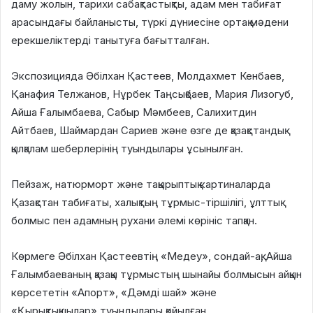
даму жолын, тарихи сабақтастықты, адам мен табиғат
арасындағы байланысты, түркі дүниесіне ортақ мәдени
ерекшеліктерді танытуға бағытталған.
Экспозицияда Әбілхан Қастеев, Молдахмет Кенбаев,
Қанафия Телжанов, Нұрбек Таңсықбаев, Мария Лизогуб,
Айша Ғалымбаева, Сабыр Мәмбеев, Салихитдин
Айтбаев, Шаймардан Сариев және өзге де қазақстандық
қылқалам шеберлерінің туындылары ұсынылған.
Пейзаж, натюрморт және тақырыптық картиналарда
Қазақстан табиғаты, халықтың тұрмыс-тіршілігі, ұлттық
болмыс пен адамның рухани әлемі көрініс тапқан.
Көрмеге Әбілхан Қастеевтің «Медеу», сондай-ақ, Айша
Ғалымбаеваның қазақы тұрмыстың шынайы болмысын айқын
көрсететін «Апорт», «Дәмді шай» және
«Қырықтықшылар» туындылары қойылған.