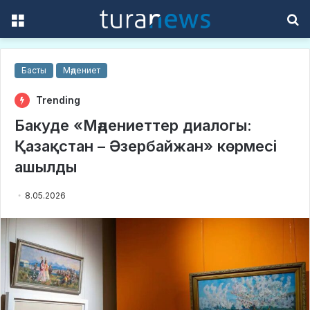
Menu
S
f
Басты
Мәдениет
Trending
Бакуде «Мәдениеттер диалогы:
Қазақстан – Әзербайжан» көрмесі
ашылды
8.05.2026