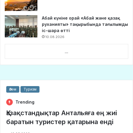
Абай күніне орай «Абай және қазақ
руханияты» тақырыбында тағылымды
іс-шара өтті
10.08.2026
...