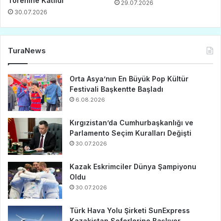
Törenine Katıldı
29.07.2026
30.07.2026
TuraNews
Orta Asya’nın En Büyük Pop Kültür
Festivali Başkentte Başladı
6.08.2026
Kırgızistan’da Cumhurbaşkanlığı ve
Parlamento Seçim Kuralları Değişti
30.07.2026
Kazak Eskrimciler Dünya Şampiyonu
Oldu
30.07.2026
Türk Hava Yolu Şirketi SunExpress
Kazakistan Seferlerine Başlıyor