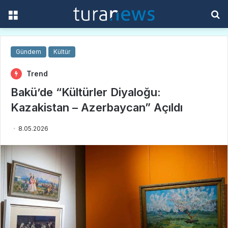
Menü
A
y
...
Gündem
Kültür
Trend
Bakü’de “Kültürler Diyaloğu:
Kazakistan – Azerbaycan” Açıldı
8.05.2026