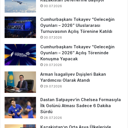
30.07.2026
Cumhurbaşkanı Tokayev “Geleceğin
Oyunları – 2026” Uluslararası
Turnuvasının Açılış Törenine Katıldı
30.07.2026
Cumhurbaşkanı Tokayev “Geleceğin
Oyunları – 2026” Açılış Töreninde
Konuşma Yapacak
29.07.2026
Arman İsagaliyev Dışişleri Bakan
Yardımcısı Olarak Atandı
29.07.2026
Dastan Satpayev’in Chelsea Formasıyla
İlk Golünü Atması Sadece 6 Dakika
Sürdü
28.07.2026
Kazakistan’ın Orta Asya Ülkeleriyle