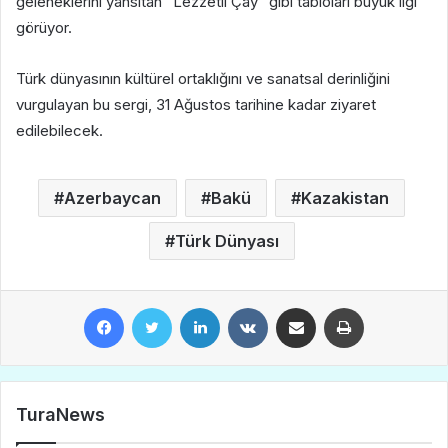
geleneklerini yansıtan “Lezzetli Çay” gibi tabloları büyük ilgi
görüyor.
Türk dünyasının kültürel ortaklığını ve sanatsal derinliğini
vurgulayan bu sergi, 31 Ağustos tarihine kadar ziyaret
edilebilecek.
Azerbaycan
Bakü
Kazakistan
Türk Dünyası
Facebook
Twitter
LinkedIn
VKontakte
E-Posta ile paylaş
Yazdır
TuraNews