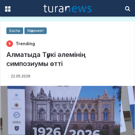
Menu
S
f
Басты
Мәдениет
Trending
Алматыда Түркі әлемінің
симпозиумы өтті
22.05.2026