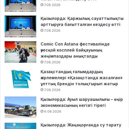
7.08.2026
Қызылорда: Қаржылық сауаттылықты
арттыруға бағытталған кездесу өтті
7.08.2026
Comic Con Astana фестивалінде
әуесқой косплей байқауының
жеңімпаздары анықталды
7.08.2026
Қазақстандық ғалымдардың
әзірлемелері «Қазақстанда жасалған»
ұлттық брендін толықтырып жатыр
7.08.2026
Қызылорда: Ауыл шаруашылығы – өңір
экономикасының негізгі тірегі
6.08.2026
Қызылорда: Жаңақорғанда су тарату