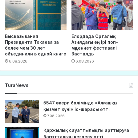
Высказывания
Елордада Орталық
Президента Токаева за
Азиядағы ең ірі поп-
более чем 30 лет
мәдениет фестивалі
объединили в одной книге
басталды
6.08.2026
6.08.2026
TuraNews
5547 әскери бөлімінде «Алғашқы
қызмет күні» іс-шарасы өтті
7.08.2026
Қаржылық сауаттылықты арттыруға
бағытталған кездесу өтті