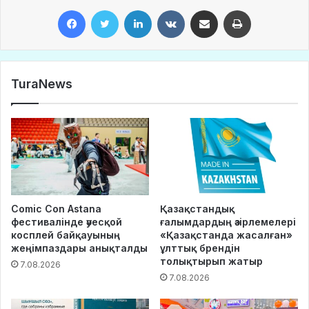
Facebook
Twitter
LinkedIn
VKontakte
Share via Email
Print
TuraNews
Comic Con Astana
Қазақстандық
фестивалінде әуесқой
ғалымдардың әзірлемелері
косплей байқауының
«Қазақстанда жасалған»
жеңімпаздары анықталды
ұлттық брендін
толықтырып жатыр
7.08.2026
7.08.2026