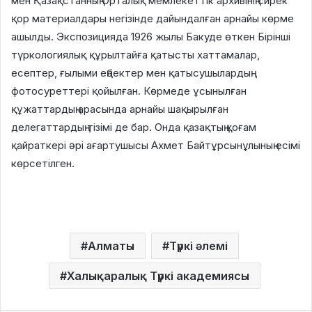
мен Қазақстанның Орталық мемлекеттік архивінің сирек
қор материалдары негізінде дайындалған арнайы көрме
ашылды. Экспозицияда 1926 жылы Бакуде өткен Бірінші
түркологиялық құрылтайға қатысты хаттамалар,
есептер, ғылыми еңбектер мен қатысушылардың
фотосуреттері қойылған. Көрмеде ұсынылған
құжаттардың арасында арнайы шақырылған
делегаттардың тізімі де бар. Онда қазақтың қоғам
қайраткері әрі ағартушысы Ахмет Байтұрсынұлының есімі
көрсетілген.
Алматы
Түркі әлемі
Халықаралық Түркі академиясы