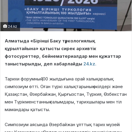
24.kz
Алматыда «Бірінші Баку түркологиялық
құрылтайына» қатысты сирек архивтік
фотосуреттер, бейнематериалдар мен құжаттар
таныстырылды, деп хабарлайды
24.kz.
Тарихи форумның 100 жылдығына орай халықаралық
симпозиум өтті. Оған түркі халықтарының өкілдері және
Қазақстан, Әзербайжан, Қырғызстан, Түркия, Өзбекстан
мен Түрікменстанның ғалымдары, тарихшылары мен тіл
мамандары қатысты.
Симпозиум аясында Әзербайжан ұлттық тарих музейі