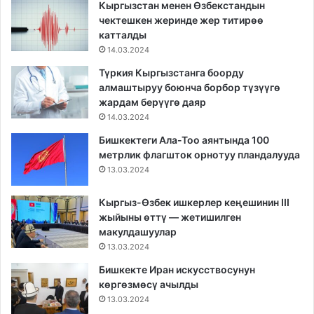
Кыргызстан менен Өзбекстандын
чектешкен жеринде жер титирөө
катталды
14.03.2024
Түркия Кыргызстанга боорду
алмаштыруу боюнча борбор түзүүгө
жардам берүүгө даяр
14.03.2024
Бишкектеги Ала-Тоо аянтында 100
метрлик флагшток орнотуу пландалууда
13.03.2024
Кыргыз-Өзбек ишкерлер кеңешинин III
жыйыны өттү — жетишилген
макулдашуулар
13.03.2024
Бишкекте Иран искусствосунун
көргөзмөсү ачылды
13.03.2024