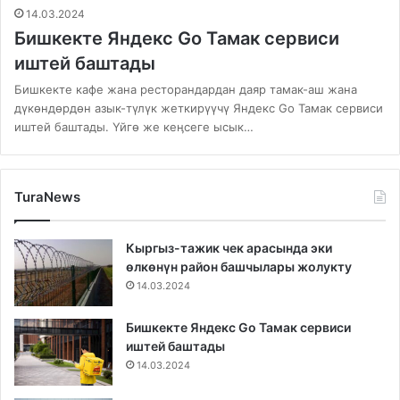
14.03.2024
Бишкекте Яндекс Go Тамак сервиси
иштей баштады
Бишкекте кафе жана ресторандардан даяр тамак-аш жана
дүкөндөрдөн азык-түлүк жеткирүүчү Яндекс Go Тамак сервиси
иштей баштады. Үйгө же кеӊсеге ысык…
TuraNews
Кыргыз-тажик чек арасында эки
өлкөнүн район башчылары жолукту
14.03.2024
Бишкекте Яндекс Go Тамак сервиси
иштей баштады
14.03.2024