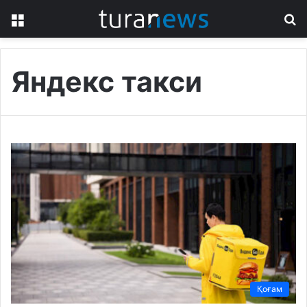
Menu
S
fo
Яндекс такси
Қоғам