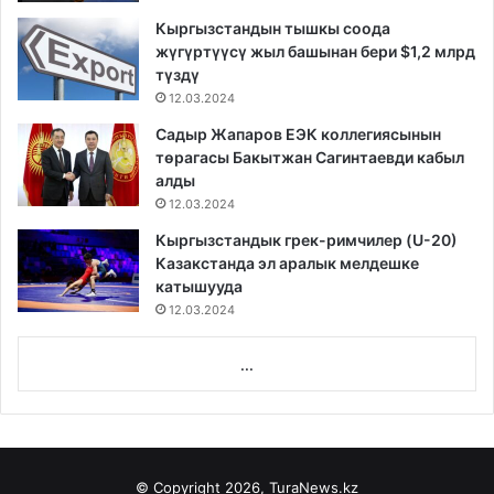
Кыргызстандын тышкы соода
жүгүртүүсү жыл башынан бери $1,2 млрд
түздү
12.03.2024
Садыр Жапаров ЕЭК коллегиясынын
төрагасы Бакытжан Сагинтаевди кабыл
алды
12.03.2024
Кыргызстандык грек-римчилер (U-20)
Казакстанда эл аралык мелдешке
катышууда
12.03.2024
...
© Copyright 2026, TuraNews.kz