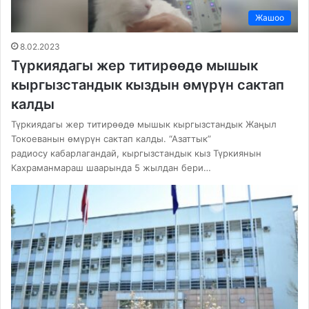
Жашоо
8.02.2023
Түркиядагы жер титирөөдө мышык
кыргызстандык кыздын өмүрүн сактап
калды
Түркиядагы жер титирөөдө мышык кыргызстандык Жаңыл
Токоеванын өмүрүн сактап калды. “Азаттык”
радиосу кабарлагандай, кыргызстандык кыз Түркиянын
Кахраманмараш шаарында 5 жылдан бери…