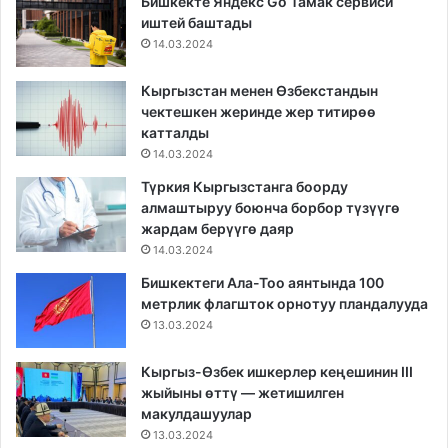
Бишкекте Яндекс Go Тамак сервиси
иштей баштады
14.03.2024
Кыргызстан менен Өзбекстандын
чектешкен жеринде жер титирөө
катталды
14.03.2024
Түркия Кыргызстанга боорду
алмаштыруу боюнча борбор түзүүгө
жардам берүүгө даяр
14.03.2024
Бишкектеги Ала-Тоо аянтында 100
метрлик флагшток орнотуу пландалууда
13.03.2024
Кыргыз-Өзбек ишкерлер кеңешинин III
жыйыны өттү — жетишилген
макулдашуулар
13.03.2024