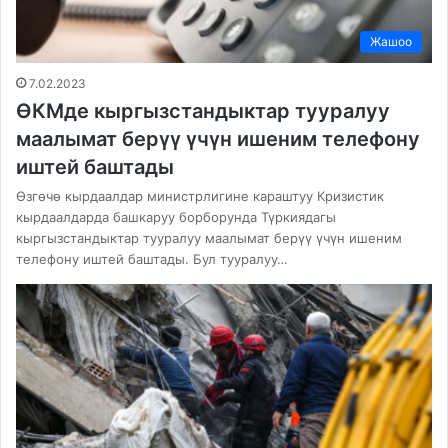
Жашоо
7.02.2023
ӨКМде кыргызстандыктар тууралуу
маалымат берүү үчүн ишеним телефону
иштей баштады
Өзгөчө кырдаалдар министрлигине караштуу Кризистик
кырдаалдарда башкаруу борборунда Түркиядагы
кыргызстандыктар тууралуу маалымат берүү үчүн ишеним
телефону иштей баштады. Бул тууралуу…