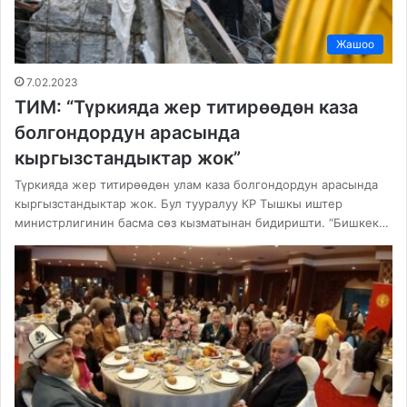
Жашоо
7.02.2023
ТИМ: “Түркияда жер титирөөдөн каза
болгондордун арасында
кыргызстандыктар жок”
Түркияда жер титирөөдөн улам каза болгондордун арасында
кыргызстандыктар жок. Бул тууралуу КР Тышкы иштер
министрлигинин басма сөз кызматынан бидиришти. “Бишкек…