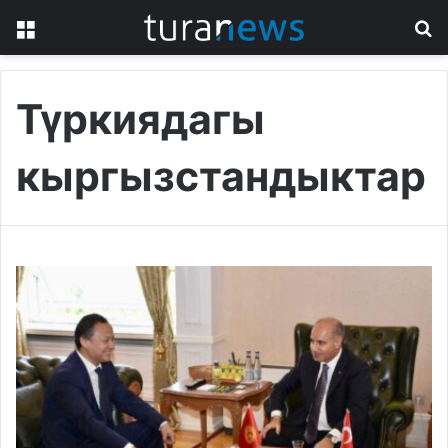
Menu
S
fo
Түркиядагы
кыргызстандыктар