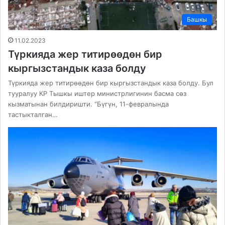
Башкы
11.02.2023
Түркияда жер титирөөдөн бир
кыргызстандык каза болду
Түркияда жер титирөөдөн бир кыргызстандык каза болду. Бул
тууралуу КР Тышкы иштер министрлигинин басма сөз
кызматынан билдиришти. “Бүгүн, 11-февралында
тастыкталган…