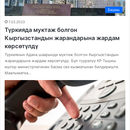
Башкы
7.02.2023
Түркияда муктаж болгон
Кыргызстандын жарандарына жардам
көрсөтүлдү
Түркиянын Адана шаарында муктаж болгон Кыргызстандын
жарандарына жардам көрсөтүлдү. Бул тууралуу КР Тышкы
иштер министрлигинин басма сөз кызматынан билдиришти.
Маалыматка…