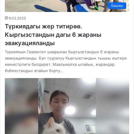
Башкы
9.02.2023
Түркиядагы жер титирөө.
Кыргызстандын дагы 6 жараны
эвакуацияланды
Түркиянын Газиантеп шаарынан Кыргызстандын 6 жараны
эвакуацияланды. Бул тууралуу Кыргызстандын тышкы иштери
министрлиги билдирет. Маалыматка ылайык, жарандар
Өзбекстандын атайын борту…