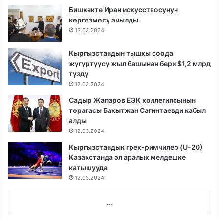
Бишкекте Иран искусствосунун
көргөзмөсү ачылды
13.03.2024
Кыргызстандын тышкы соода
жүгүртүүсү жыл башынан бери $1,2 млрд
түздү
12.03.2024
Садыр Жапаров ЕЭК коллегиясынын
төрагасы Бакытжан Сагинтаевди кабыл
алды
12.03.2024
Кыргызстандык грек-римчилер (U-20)
Казакстанда эл аралык мелдешке
катышууда
12.03.2024
...