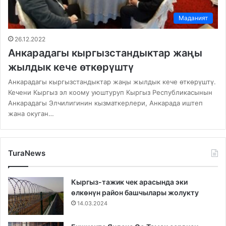
Маданият
26.12.2022
Aнкарадагы кыргызстандыктар жаңы
жылдык кече өткөрүштү
Aнкарадагы кыргызстандыктар жаңы жылдык кече өткөрүштү.
Кечени Кыргыз эл коому уюштуруп Кыргыз Республикасынын
Анкарадагы Элчилигинин кызматкерлери, Анкарада иштеп
жана окуган…
TuraNews
Кыргыз-тажик чек арасында эки
өлкөнүн район башчылары жолукту
14.03.2024