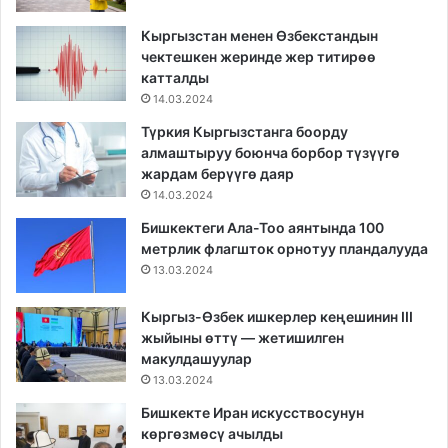
Кыргызстан менен Өзбекстандын
чектешкен жеринде жер титирөө
катталды
14.03.2024
Түркия Кыргызстанга боорду
алмаштыруу боюнча борбор түзүүгө
жардам берүүгө даяр
14.03.2024
Бишкектеги Ала-Тоо аянтында 100
метрлик флагшток орнотуу пландалууда
13.03.2024
Кыргыз-Өзбек ишкерлер кеңешинин III
жыйыны өттү — жетишилген
макулдашуулар
13.03.2024
Бишкекте Иран искусствосунун
көргөзмөсү ачылды