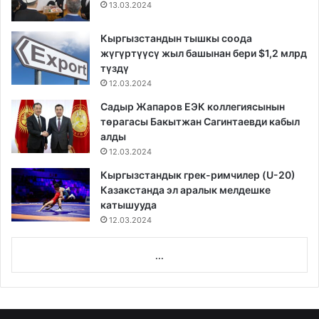
13.03.2024
Кыргызстандын тышкы соода
жүгүртүүсү жыл башынан бери $1,2 млрд
түздү
12.03.2024
Садыр Жапаров ЕЭК коллегиясынын
төрагасы Бакытжан Сагинтаевди кабыл
алды
12.03.2024
Кыргызстандык грек-римчилер (U-20)
Казакстанда эл аралык мелдешке
катышууда
12.03.2024
...