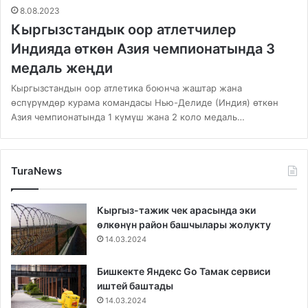
8.08.2023
Кыргызстандык оор атлетчилер
Индияда өткөн Азия чемпионатында 3
медаль жеңди
Кыргызстандын оор атлетика боюнча жаштар жана
өспүрүмдөр курама командасы Нью-Делиде (Индия) өткөн
Азия чемпионатында 1 күмүш жана 2 коло медаль…
TuraNews
Кыргыз-тажик чек арасында эки
өлкөнүн район башчылары жолукту
14.03.2024
Бишкекте Яндекс Go Тамак сервиси
иштей баштады
14.03.2024