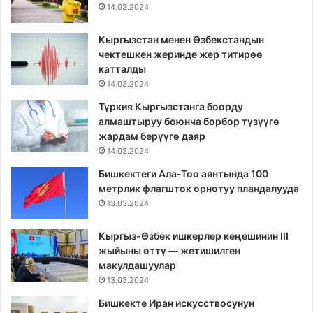
14.03.2024
Кыргызстан менен Өзбекстандын
чектешкен жеринде жер титирөө
катталды
14.03.2024
Түркия Кыргызстанга боорду
алмаштыруу боюнча борбор түзүүгө
жардам берүүгө даяр
14.03.2024
Бишкектеги Ала-Тоо аянтында 100
метрлик флагшток орнотуу пландалууда
13.03.2024
Кыргыз-Өзбек ишкерлер кеңешинин III
жыйыны өттү — жетишилген
макулдашуулар
13.03.2024
Бишкекте Иран искусствосунун