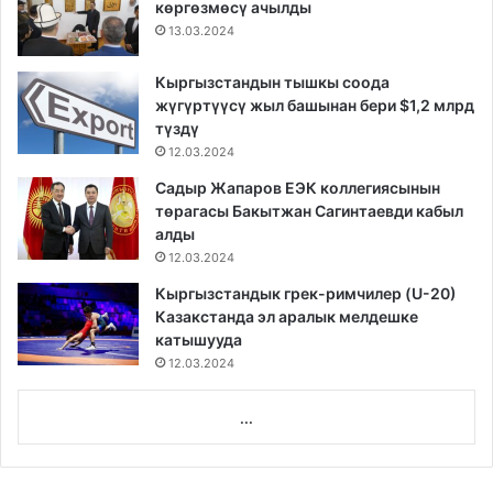
көргөзмөсү ачылды
13.03.2024
Кыргызстандын тышкы соода
жүгүртүүсү жыл башынан бери $1,2 млрд
түздү
12.03.2024
Садыр Жапаров ЕЭК коллегиясынын
төрагасы Бакытжан Сагинтаевди кабыл
алды
12.03.2024
Кыргызстандык грек-римчилер (U-20)
Казакстанда эл аралык мелдешке
катышууда
12.03.2024
...