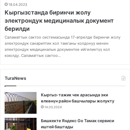
18.04.2023
Кыргызстанда биринчи жолу
электрондук медициналык документ
берилди
Саламаттык сактоо системасында 17-апрелде биринчи жолу
электрондук санариптик кол тамганы колдонуу менен
электрондук медициналык документке ийгиликтүү кол
коюлду. Саламаттык сактоо…
TuraNews
Кыргыз-тажик чек арасында эки
өлкөнүн район башчылары жолукту
14.03.2024
Бишкекте Яндекс Go Тамак сервиси
иштей баштады