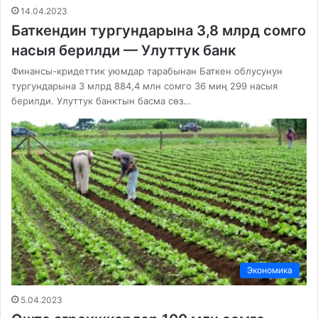
14.04.2023
Баткендин тургундарына 3,8 млрд сомго
насыя берилди — Улуттук банк
Финансы-кридеттик уюмдар тарабынан Баткен облусунун
тургундарына 3 млрд 884,4 млн сомго 36 миң 299 насыя
берилди. Улуттук банктын басма сөз…
Экономика
5.04.2023