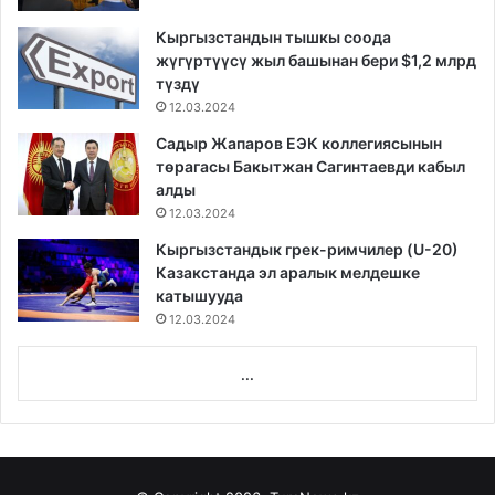
Кыргызстандын тышкы соода
жүгүртүүсү жыл башынан бери $1,2 млрд
түздү
12.03.2024
Садыр Жапаров ЕЭК коллегиясынын
төрагасы Бакытжан Сагинтаевди кабыл
алды
12.03.2024
Кыргызстандык грек-римчилер (U-20)
Казакстанда эл аралык мелдешке
катышууда
12.03.2024
...