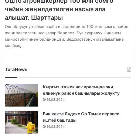
Ошто агроишкерлер 100 млн сомго
чейин жеңилдетилген насыя ала
алышат. Шарттары
Ош облусунун айыл чарба ишкерлерине 100 млн сомго чейин
жеңилдетилген насыялар берилет. Бул тууралуу Финансы
министрлигинен билдиришти. Ведомствонун маалыматына
ылайык,…
TuraNews
Кыргыз-тажик чек арасында эки
өлкөнүн район башчылары жолукту
14.03.2024
Бишкекте Яндекс Go Тамак сервиси
иштей баштады
14.03.2024