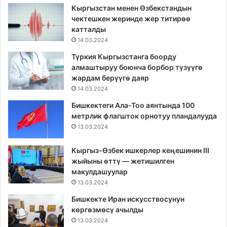
Кыргызстан менен Өзбекстандын
чектешкен жеринде жер титирөө
катталды
14.03.2024
Түркия Кыргызстанга боорду
алмаштыруу боюнча борбор түзүүгө
жардам берүүгө даяр
14.03.2024
Бишкектеги Ала-Тоо аянтында 100
метрлик флагшток орнотуу пландалууда
13.03.2024
Кыргыз-Өзбек ишкерлер кеңешинин III
жыйыны өттү — жетишилген
макулдашуулар
13.03.2024
Бишкекте Иран искусствосунун
көргөзмөсү ачылды
13.03.2024