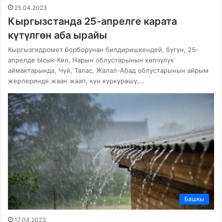
25.04.2023
Кыргызстанда 25-апрелге карата
күтүлгөн аба ырайы
Кыргызгидромет борборунан билдиришкендей, бүгүн, 25-
апрелде Ысык-Көл, Нарын облустарынын көпчүлүк
аймактарында, Чүй, Талас, Жалал-Абад облустарынын айрым
жерлеринде жаан жаап, күн күркүрөшү,…
Башкы
17.04.2023