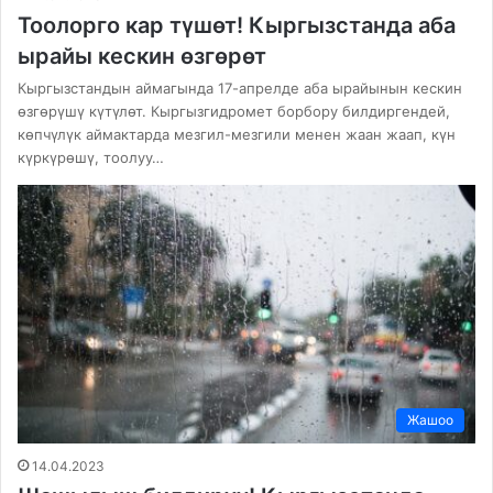
Тоолорго кар түшөт! Кыргызстанда аба
ырайы кескин өзгөрөт
Кыргызстандын аймагында 17-апрелде аба ырайынын кескин
өзгөрүшү күтүлөт. Кыргызгидромет борбору билдиргендей,
көпчүлүк аймактарда мезгил-мезгили менен жаан жаап, күн
күркүрөшү, тоолуу…
Жашоо
14.04.2023