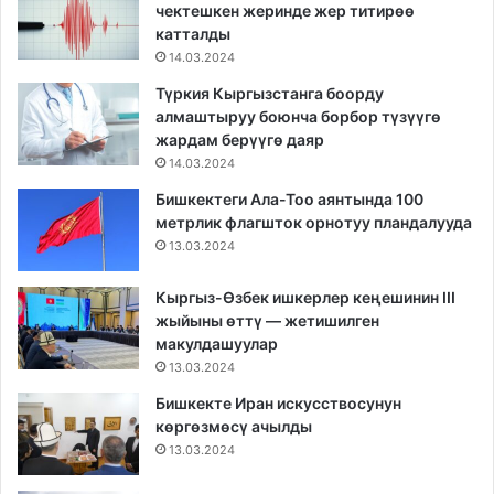
чектешкен жеринде жер титирөө
катталды
14.03.2024
Түркия Кыргызстанга боорду
алмаштыруу боюнча борбор түзүүгө
жардам берүүгө даяр
14.03.2024
Бишкектеги Ала-Тоо аянтында 100
метрлик флагшток орнотуу пландалууда
13.03.2024
Кыргыз-Өзбек ишкерлер кеңешинин III
жыйыны өттү — жетишилген
макулдашуулар
13.03.2024
Бишкекте Иран искусствосунун
көргөзмөсү ачылды
13.03.2024