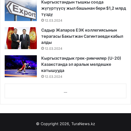
Кыргызстандын тышкы соода
жүгүртүүсү жыл башынан бери $1,2 млрд
түздү
12.03.2024
Садыр Жапаров ЕЭК коллегиясынын
төрагасы Бакытжан Сагинтаевди кабыл
алды
12.03.2024
Кыргызстандык грек-римчилер (U-20)
Казакстанда эл аралык мелдешке
катышууда
12.03.2024
...
© Copyright 2026, TuraNews.kz