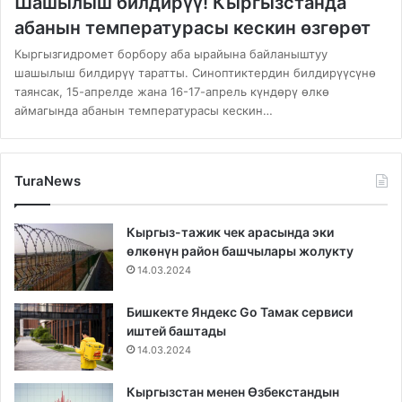
Шашылыш билдирүү! Кыргызстанда
абанын температурасы кескин өзгөрөт
Кыргызгидромет борбору аба ырайына байланыштуу
шашылыш билдирүү таратты. Синоптиктердин билдирүүсүнө
таянсак, 15-апрелде жана 16-17-апрель күндөрү өлкө
аймагында абанын температурасы кескин…
TuraNews
Кыргыз-тажик чек арасында эки
өлкөнүн район башчылары жолукту
14.03.2024
Бишкекте Яндекс Go Тамак сервиси
иштей баштады
14.03.2024
Кыргызстан менен Өзбекстандын