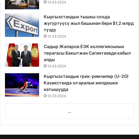
13.03.2024
Кыргызстандын тышкы соода
жүгүртүүсү жыл башынан бери $1,2 млрд
түздү
12.03.2024
Садыр Жапаров ЕЭК коллегиясынын
төрагасы Бакытжан Сагинтаевди кабыл
алды
12.03.2024
Кыргызстандык грек-римчилер (U-20)
Казакстанда эл аралык мелдешке
катышууда
12.03.2024
...