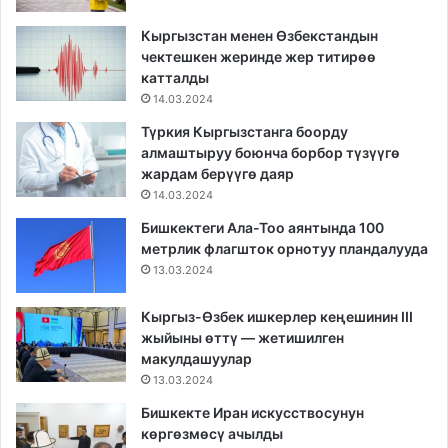
Кыргызстан менен Өзбекстандын
чектешкен жеринде жер титирөө
катталды
14.03.2024
Түркия Кыргызстанга боорду
алмаштыруу боюнча борбор түзүүгө
жардам берүүгө даяр
14.03.2024
Бишкектеги Ала-Тоо аянтында 100
метрлик флагшток орнотуу пландалууда
13.03.2024
Кыргыз-Өзбек ишкерлер кеңешинин III
жыйыны өттү — жетишилген
макулдашуулар
13.03.2024
Бишкекте Иран искусствосунун
көргөзмөсү ачылды