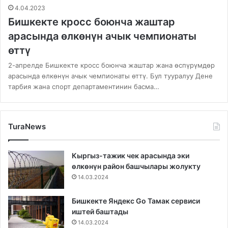
4.04.2023
Бишкекте кросс боюнча жаштар
арасында өлкөнүн ачык чемпионаты
өттү
2-апрелде Бишкекте кросс боюнча жаштар жана өспүрүмдөр
арасында өлкөнүн ачык чемпионаты өттү. Бул тууралуу Дене
тарбия жана спорт департаментинин басма…
TuraNews
Кыргыз-тажик чек арасында эки
өлкөнүн район башчылары жолукту
14.03.2024
Бишкекте Яндекс Go Тамак сервиси
иштей баштады
14.03.2024