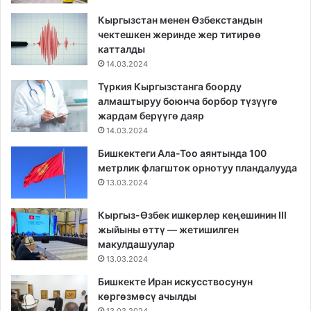
Кыргызстан менен Өзбекстандын
чектешкен жеринде жер титирөө
катталды
14.03.2024
Түркия Кыргызстанга боорду
алмаштыруу боюнча борбор түзүүгө
жардам берүүгө даяр
14.03.2024
Бишкектеги Ала-Тоо аянтында 100
метрлик флагшток орнотуу пландалууда
13.03.2024
Кыргыз-Өзбек ишкерлер кеңешинин III
жыйыны өттү — жетишилген
макулдашуулар
13.03.2024
Бишкекте Иран искусствосунун
көргөзмөсү ачылды