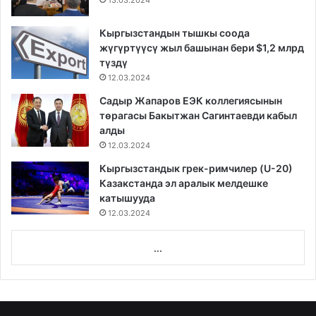
13.03.2024
Кыргызстандын тышкы соода
жүгүртүүсү жыл башынан бери $1,2 млрд
түздү
12.03.2024
Садыр Жапаров ЕЭК коллегиясынын
төрагасы Бакытжан Сагинтаевди кабыл
алды
12.03.2024
Кыргызстандык грек-римчилер (U-20)
Казакстанда эл аралык мелдешке
катышууда
12.03.2024
...