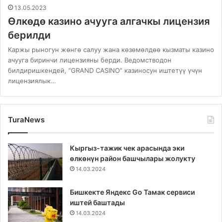
13.05.2023
Өлкөдө казино ачууга алгачкы лицензия
берилди
Каржы рыногун жөнгө салуу жана көзөмөлдөө кызматы казино
ачууга биринчи лицензияны берди. Ведомстводон
билдиришкендей, “GRAND CASINO” казиносун иштетүү үчүн
лицензиялык…
TuraNews
Кыргыз-тажик чек арасында эки
өлкөнүн район башчылары жолукту
14.03.2024
Бишкекте Яндекс Go Тамак сервиси
иштей баштады
14.03.2024