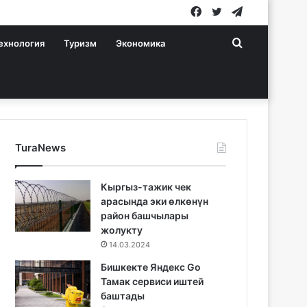
Facebook
Twitter
Telegram
Search
ехнология
Туризм
Экономика
for
TuraNews
Кыргыз-тажик чек
арасында эки өлкөнүн
район башчылары
жолукту
14.03.2024
Бишкекте Яндекс Go
Тамак сервиси иштей
баштады