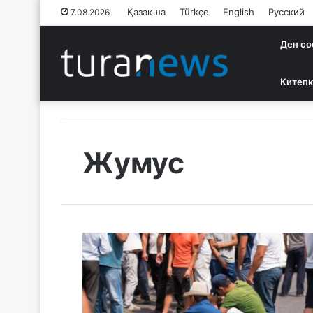
Қазақша
Türkçe
English
Русский
7.08.2026
Ден со
Китепк
Жумус