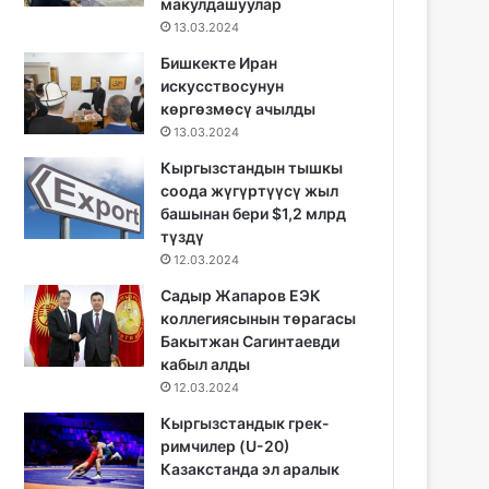
макулдашуулар
13.03.2024
Бишкекте Иран
искусствосунун
көргөзмөсү ачылды
13.03.2024
Кыргызстандын тышкы
соода жүгүртүүсү жыл
башынан бери $1,2 млрд
түздү
12.03.2024
Садыр Жапаров ЕЭК
коллегиясынын төрагасы
Бакытжан Сагинтаевди
кабыл алды
12.03.2024
Кыргызстандык грек-
римчилер (U-20)
Казакстанда эл аралык