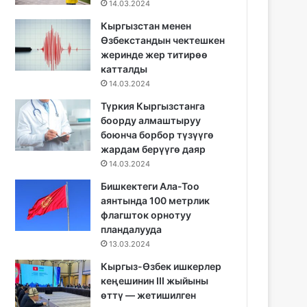
14.03.2024
Кыргызстан менен
Өзбекстандын чектешкен
жеринде жер титирөө
катталды
14.03.2024
Түркия Кыргызстанга
боорду алмаштыруу
боюнча борбор түзүүгө
жардам берүүгө даяр
14.03.2024
Бишкектеги Ала-Тоо
аянтында 100 метрлик
флагшток орнотуу
пландалууда
13.03.2024
Кыргыз-Өзбек ишкерлер
кеңешинин III жыйыны
өттү — жетишилген