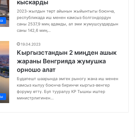
кыскарды
2023-жылдын төрт айынын жыйынтыгы боюнча,
республикада иш менен камсыз болгондордун
ка
саны 2537,9 миң адамды, ал эми жумушсуздардын
саны 142,6 миң…
19.04.2023
Кыргызстандын 2 миңден ашык
жараны Венгрияда жумушка
орношо алат
Будапешт шаарында эмгек рыногу жана иш менен
камсыз кылуу боюнча биринчи кыргыз-венгер
форуму өттү. Бул тууралуу КР Тышкы иштер
кы
министрлигинен…