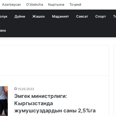
Azərbaycan
Oʻzbekcha
Кыргызча
Тоҷикӣ
олук
Дүйнө
Жашоо
Маданият
Саясат
Спорт
Т
ана
15.05.2023
Эмгек министрлиги:
Кыргызстанда
жумушсуздардын саны 2,5%га