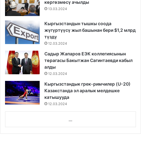
көргөзмөсү ачылды
13.03.2024
Кыргызстандын тышкы соода
жүгүртүүсү жыл башынан бери $1,2 млрд
түздү
12.03.2024
Садыр Жапаров ЕЭК коллегиясынын
төрагасы Бакытжан Сагинтаевди кабыл
алды
12.03.2024
Кыргызстандык грек-римчилер (U-20)
Казакстанда эл аралык мелдешке
катышууда
12.03.2024
...