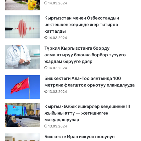
14.03.2024
Кыргызстан менен Өзбекстандын
чектешкен жеринде жер титирөө
катталды
14.03.2024
Түркия Кыргызстанга боорду
алмаштыруу боюнча борбор түзүүгө
жардам берүүгө даяр
14.03.2024
Бишкектеги Ала-Тоо аянтында 100
метрлик флагшток орнотуу пландалууда
13.03.2024
Кыргыз-Өзбек ишкерлер кеңешинин III
жыйыны өттү — жетишилген
макулдашуулар
13.03.2024
Бишкекте Иран искусствосунун