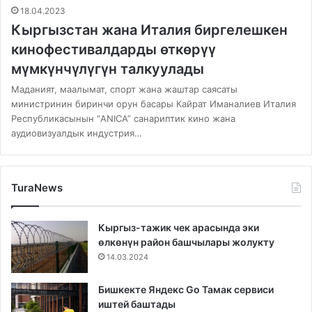
18.04.2023
Кыргызстан жана Италия биргелешкен
кинофестивалдарды өткөрүү
мүмкүнчүлүгүн талкуулады
Маданият, маалымат, спорт жана жаштар саясаты
министринин биринчи орун басары Кайрат Иманалиев Италия
Республикасынын “ANICA” санариптик кино жана
аудиовизуалдык индустрия…
TuraNews
Кыргыз-тажик чек арасында эки
өлкөнүн район башчылары жолукту
14.03.2024
Бишкекте Яндекс Go Тамак сервиси
иштей баштады