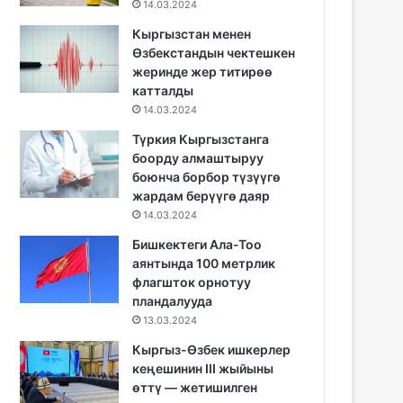
14.03.2024
Кыргызстан менен
Өзбекстандын чектешкен
жеринде жер титирөө
катталды
14.03.2024
Түркия Кыргызстанга
боорду алмаштыруу
боюнча борбор түзүүгө
жардам берүүгө даяр
14.03.2024
Бишкектеги Ала-Тоо
аянтында 100 метрлик
флагшток орнотуу
пландалууда
13.03.2024
Кыргыз-Өзбек ишкерлер
кеңешинин III жыйыны
өттү — жетишилген