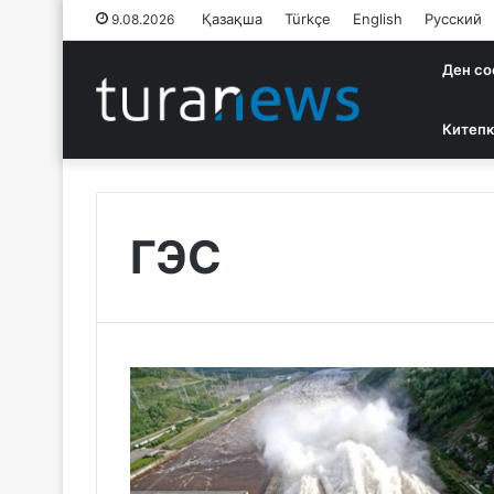
Қазақша
Türkçe
English
Русский
9.08.2026
Ден со
Китепк
ГЭС