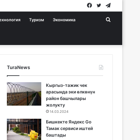
Facebook
Twitter
Telegram
Search
ехнология
Туризм
Экономика
for
TuraNews
Кыргыз-тажик чек
арасында эки өлкөнүн
район башчылары
жолукту
14.03.2024
Бишкекте Яндекс Go
Тамак сервиси иштей
баштады