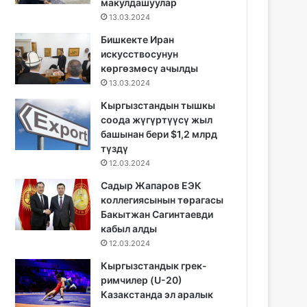
макулдашуулар
13.03.2024
Бишкекте Иран
искусствосунун
көргөзмөсү ачылды
13.03.2024
Кыргызстандын тышкы
соода жүгүртүүсү жыл
башынан бери $1,2 млрд
түздү
12.03.2024
Садыр Жапаров ЕЭК
коллегиясынын төрагасы
Бакытжан Сагинтаевди
кабыл алды
12.03.2024
Кыргызстандык грек-
римчилер (U-20)
Казакстанда эл аралык