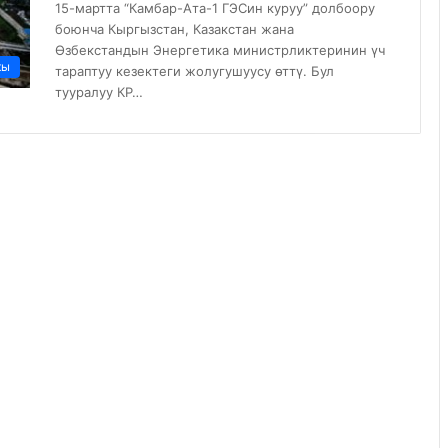
15-мартта “Камбар-Ата-1 ГЭСин куруу” долбоору
боюнча Кыргызстан, Казакстан жана
Өзбекстандын Энергетика министрликтеринин үч
кы
тараптуу кезектеги жолугушуусу өттү. Бул
тууралуу КР…