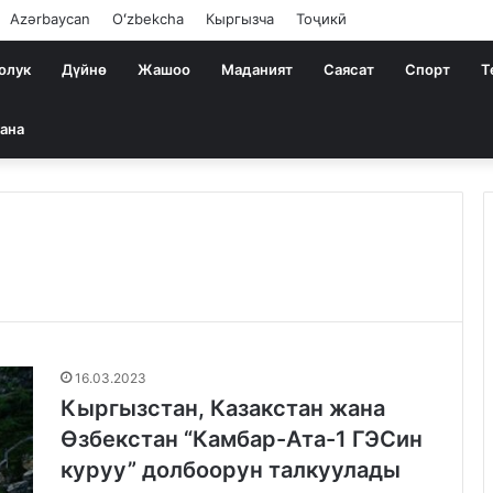
Azərbaycan
Oʻzbekcha
Кыргызча
Тоҷикӣ
олук
Дүйнө
Жашоо
Маданият
Саясат
Спорт
Т
ана
16.03.2023
Кыргызстан, Казакстан жана
Өзбекстан “Камбар-Ата-1 ГЭСин
куруу” долбоорун талкуулады