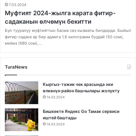
7.03.2024
Муфтият 2024-жылга карата фитир-
садаканын өлчөмүн бекитти
Бул тууралуу муфтияттын басма сөз кызматы билдирди. Быйыл
фитир-садака ар бир адамга 1,6 килограмм буудай (50 сом),
мейиз (680 сом),…
TuraNews
Кыргыз-тажик чек арасында эки
өлкөнүн район башчылары жолукту
14.03.2024
Бишкекте Яндекс Go Тамак сервиси
иштей баштады
14.03.2024