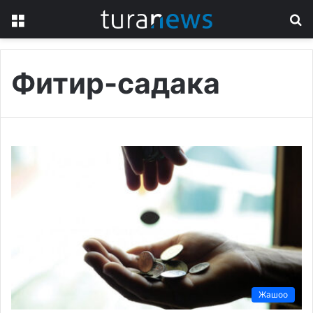
Menu
S
fo
Фитир-садака
Жашоо