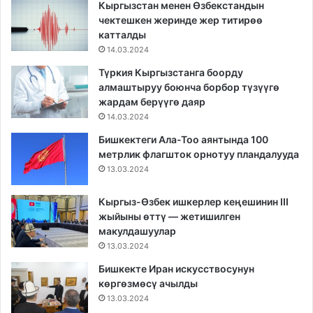
Кыргызстан менен Өзбекстандын
чектешкен жеринде жер титирөө
катталды
14.03.2024
Түркия Кыргызстанга боорду
алмаштыруу боюнча борбор түзүүгө
жардам берүүгө даяр
14.03.2024
Бишкектеги Ала-Тоо аянтында 100
метрлик флагшток орнотуу пландалууда
13.03.2024
Кыргыз-Өзбек ишкерлер кеңешинин III
жыйыны өттү — жетишилген
макулдашуулар
13.03.2024
Бишкекте Иран искусствосунун
көргөзмөсү ачылды
13.03.2024