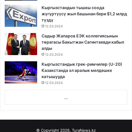
Кыргызстандын тышкы соода
жүгүртүүсү жыл башынан бери $1,2 млрд
түздү
12.03.2024
Садыр Жапаров ЕЭК коллегиясынын
төрагасы Бакытжан Сагинтаевди кабыл
алды
12.03.2024
Кыргызстандык грек-римчилер (U-20)
Казакстанда эл аралык мелдешке
катышууда
12.03.2024
...
© Copyright 2026, TuraNews.kz