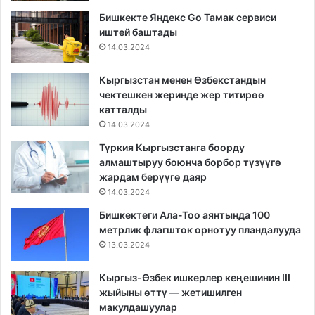
Бишкекте Яндекс Go Тамак сервиси
иштей баштады
14.03.2024
Кыргызстан менен Өзбекстандын
чектешкен жеринде жер титирөө
катталды
14.03.2024
Түркия Кыргызстанга боорду
алмаштыруу боюнча борбор түзүүгө
жардам берүүгө даяр
14.03.2024
Бишкектеги Ала-Тоо аянтында 100
метрлик флагшток орнотуу пландалууда
13.03.2024
Кыргыз-Өзбек ишкерлер кеңешинин III
жыйыны өттү — жетишилген
макулдашуулар