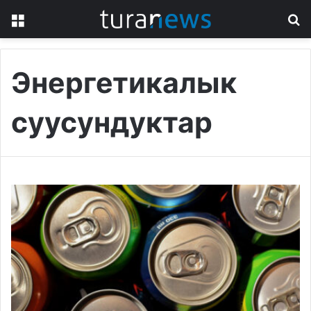
Menu
S
fo
Энергетикалык
суусундуктар