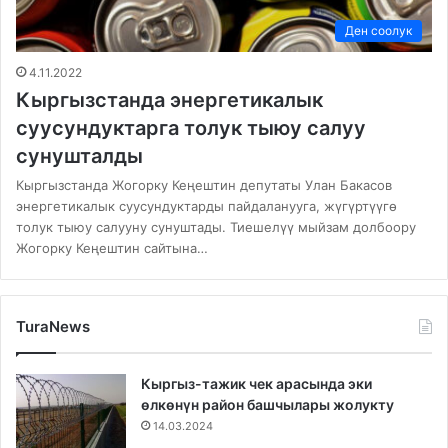
Ден соолук
4.11.2022
Кыргызстанда энергетикалык
суусундуктарга толук тыюу салуу
сунушталды
Кыргызстанда Жогорку Кеңештин депутаты Улан Бакасов
энергетикалык суусундуктарды пайдаланууга, жүгүртүүгө
толук тыюу салууну сунуштады. Тиешелүү мыйзам долбоору
Жогорку Кеңештин сайтына…
TuraNews
Кыргыз-тажик чек арасында эки
өлкөнүн район башчылары жолукту
14.03.2024