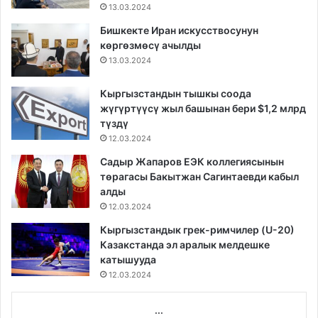
13.03.2024
Бишкекте Иран искусствосунун
көргөзмөсү ачылды
13.03.2024
Кыргызстандын тышкы соода
жүгүртүүсү жыл башынан бери $1,2 млрд
түздү
12.03.2024
Садыр Жапаров ЕЭК коллегиясынын
төрагасы Бакытжан Сагинтаевди кабыл
алды
12.03.2024
Кыргызстандык грек-римчилер (U-20)
Казакстанда эл аралык мелдешке
катышууда
12.03.2024
...