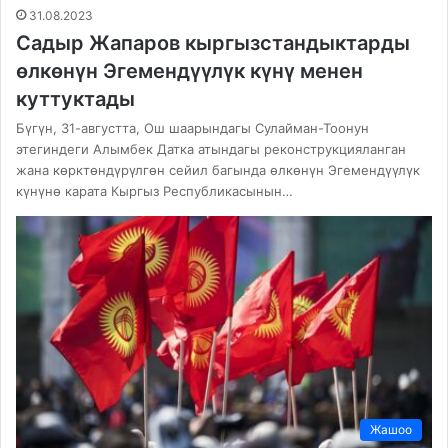
31.08.2023
Садыр Жапаров кыргызстандыктарды
өлкөнүн Эгемендүүлүк күнү менен
куттуктады
Бүгүн, 31-августта, Ош шаарындагы Сулайман-Тоонун
этегиндеги Алымбек Датка атындагы реконструкцияланган
жана көрктөндүрүлгөн сейил багында өлкөнүн Эгемендүүлүк
күнүнө карата Кыргыз Республикасынын…
Жашоо