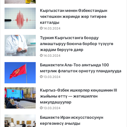
Кыргызстан менен Өзбекстандын
чектешкен жеринде жер титирөө
катталды
14.03.2024
Түркия Кыргызстанга боорду
алмаштыруу боюнча борбор түзүүгө
жардам берүүгө даяр
14.03.2024
Бишкектеги Ала-Тоо аянтында 100
метрлик флагшток орнотуу пландалууда
13.03.2024
Кыргыз-Өзбек ишкерлер кеңешинин III
жыйыны өттү — жетишилген
макулдашуулар
13.03.2024
Бишкекте Иран искусствосунун
көргөзмөсү ачылды