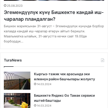
25.08.2023
Эгемендүүлүк күнү Бишкекте кандай иш-
чаралар пландалган?
Бишкек мэриясынан 31-август – Эгемендүүлүк күнүндө борбор
калаада кандай иш-чаралар өтөрүн айтып беришти.
Маалыматка ылайык, 31-августта кечки саат 19.00дө
борбордук…
TuraNews
Кыргыз-тажик чек арасында эки
өлкөнүн район башчылары жолукту
14.03.2024
Бишкекте Яндекс Go Тамак сервиси
иштей баштады
14.03.2024