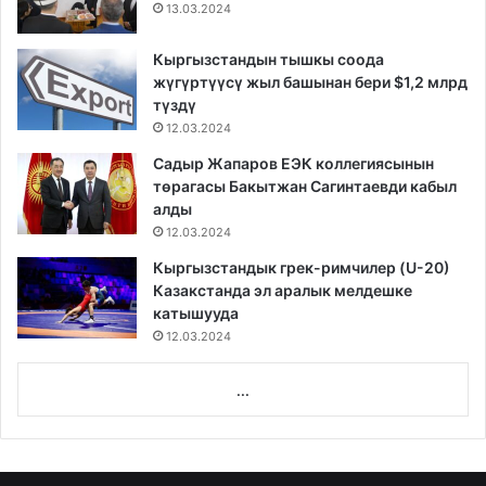
13.03.2024
Кыргызстандын тышкы соода
жүгүртүүсү жыл башынан бери $1,2 млрд
түздү
12.03.2024
Садыр Жапаров ЕЭК коллегиясынын
төрагасы Бакытжан Сагинтаевди кабыл
алды
12.03.2024
Кыргызстандык грек-римчилер (U-20)
Казакстанда эл аралык мелдешке
катышууда
12.03.2024
...