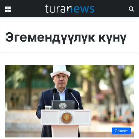
Menu
S
fo
Эгемендүүлүк күнү
Саясат