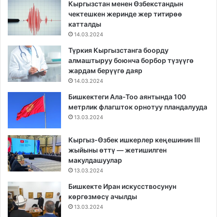
Кыргызстан менен Өзбекстандын
чектешкен жеринде жер титирөө
катталды
14.03.2024
Түркия Кыргызстанга боорду
алмаштыруу боюнча борбор түзүүгө
жардам берүүгө даяр
14.03.2024
Бишкектеги Ала-Тоо аянтында 100
метрлик флагшток орнотуу пландалууда
13.03.2024
Кыргыз-Өзбек ишкерлер кеңешинин III
жыйыны өттү — жетишилген
макулдашуулар
13.03.2024
Бишкекте Иран искусствосунун
көргөзмөсү ачылды
13.03.2024