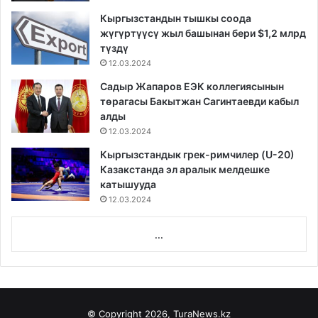
Кыргызстандын тышкы соода
жүгүртүүсү жыл башынан бери $1,2 млрд
түздү
12.03.2024
Садыр Жапаров ЕЭК коллегиясынын
төрагасы Бакытжан Сагинтаевди кабыл
алды
12.03.2024
Кыргызстандык грек-римчилер (U-20)
Казакстанда эл аралык мелдешке
катышууда
12.03.2024
...
© Copyright 2026, TuraNews.kz