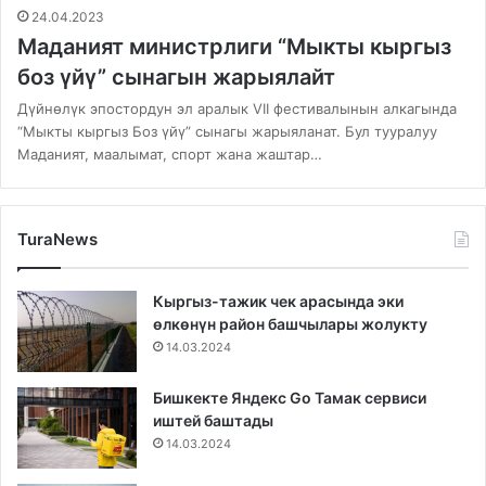
24.04.2023
Маданият министрлиги “Мыкты кыргыз
боз үйү” сынагын жарыялайт
Дүйнөлүк эпостордун эл аралык VII фестивалынын алкагында
“Мыкты кыргыз Боз үйү” сынагы жарыяланат. Бул тууралуу
Маданият, маалымат, спорт жана жаштар…
TuraNews
Кыргыз-тажик чек арасында эки
өлкөнүн район башчылары жолукту
14.03.2024
Бишкекте Яндекс Go Тамак сервиси
иштей баштады
14.03.2024