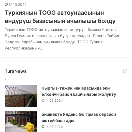
31.10.2022
Түркиянын TOGG автоунаасынын
өндүрүш базасынын ачылышы болду
Түркиянын TOGG автоунаасынын өндүрүш базасы болгон
Бурса Гемлик ишканасынын бүгүн президент Режеп Таййип
Эрдоган тарабынан ачылышы болду. TOGG Түркия
Республикасынын…
TuraNews
Кыргыз-тажик чек арасында эки
өлкөнүн район башчылары жолукту
14.03.2024
Бишкекте Яндекс Go Тамак сервиси
иштей баштады
14.03.2024