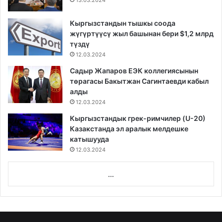
13.03.2024
Кыргызстандын тышкы соода
жүгүртүүсү жыл башынан бери $1,2 млрд
түздү
12.03.2024
Садыр Жапаров ЕЭК коллегиясынын
төрагасы Бакытжан Сагинтаевди кабыл
алды
12.03.2024
Кыргызстандык грек-римчилер (U-20)
Казакстанда эл аралык мелдешке
катышууда
12.03.2024
...