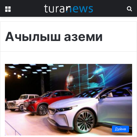
Menu
S
fo
Ачылыш аземи
Дүйнө