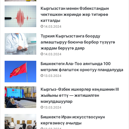
Кыргызстан менен Өзбекстандын
чектешкен жеринде жер титирөө
катталды
14.03.2024
Түркия Кыргызстанга боорду
алмаштыруу боюнча борбор түзүүгө
жардам берүүгө даяр
14.03.2024
Бишкектеги Ала-Тоо аянтында 100
метрлик флагшток орнотуу пландалууда
13.03.2024
Кыргыз-Өзбек ишкерлер кеңешинин III
жыйыны өттү — жетишилген
макулдашуулар
13.03.2024
Бишкекте Иран искусствосунун
көргөзмөсү ачылды