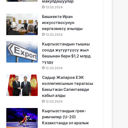
макулдашуулар
13.03.2024
Бишкекте Иран
искусствосунун
көргөзмөсү ачылды
13.03.2024
Кыргызстандын тышкы
соода жүгүртүүсү жыл
башынан бери $1,2 млрд
түздү
12.03.2024
Садыр Жапаров ЕЭК
коллегиясынын төрагасы
Бакытжан Сагинтаевди
кабыл алды
12.03.2024
Кыргызстандык грек-
римчилер (U-20)
Казакстанда эл аралык