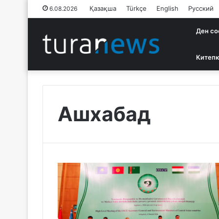
Қазақша
Türkçe
English
Русский
6.08.2026
Ден со
Китепк
Ашхабад