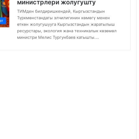
министрлери жолугушту
ТИМден билдиришкендей, Кыргызстандын
Түркмөнстандагы элчилигинин көмөгү менен
ат
өткөн жолугушууга Кыргызстандын жаратылыш
ресурстары, экология жана техникалык көзөмөл
министри Мелис Тургунбаев катышты.…