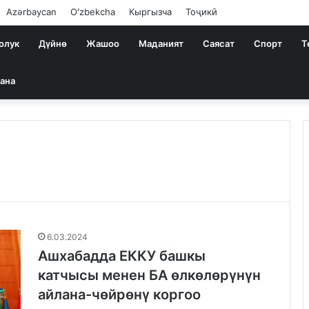
Azərbaycan
Oʻzbekcha
Кыргызча
Тоҷикӣ
олук
Дүйнө
Жашоо
Маданият
Саясат
Спорт
Т
ана
6.03.2024
Ашхабадда ЕККУ башкы
катчысы менен БА өлкөлөрүнүн
айлана-чөйрөнү коргоо