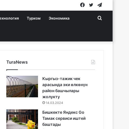
Facebook
Twitter
Telegram
Search
ехнология
Туризм
Экономика
for
TuraNews
Кыргыз-тажик чек
арасында эки өлкөнүн
район башчылары
жолукту
14.03.2024
Бишкекте Яндекс Go
Тамак сервиси иштей
баштады