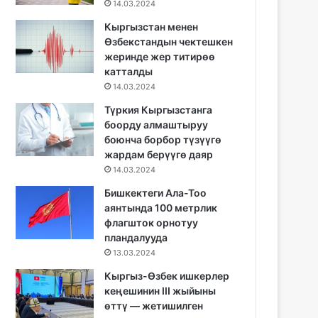
14.03.2024
Кыргызстан менен
Өзбекстандын чектешкен
жеринде жер титирөө
катталды
14.03.2024
Түркия Кыргызстанга
боорду алмаштыруу
боюнча борбор түзүүгө
жардам берүүгө даяр
14.03.2024
Бишкектеги Ала-Тоо
аянтында 100 метрлик
флагшток орнотуу
пландалууда
13.03.2024
Кыргыз-Өзбек ишкерлер
кеңешинин III жыйыны
өттү — жетишилген