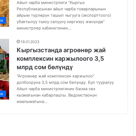
Айыл чарба министрлиги “Кыргыз
Республикасынан айыл чарба товарларынын
айрым түрлөрүн ташып чыгууга (экспорттоого)
ка
убактылуу тыюу салууну киргизүү жөнүндө”
министрлер кабинетинин…
19.01.2023
Кыргызстанда агроөнөр жай
комплексин каржылоого 3,5
млрд сом бөлүндү
“Агроөнөр жай комплексин каржылоо”
долбооруна 3,5 млрд сом бөлүндү. Бул тууралуу
Айыл чарба министрлигинин басма сөз
ка
кызматынан кабарлашты. Ведомствонун
маалыматына…