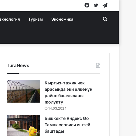
Facebook
Twitter
Telegram
Search
ехнология
Туризм
Экономика
for
TuraNews
Кыргыз-тажик чек
арасында эки өлкөнүн
район башчылары
жолукту
14.03.2024
Бишкекте Яндекс Go
Тамак сервиси иштей
баштады