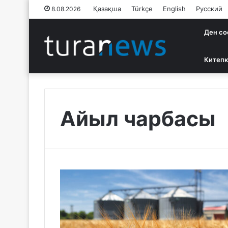
Қазақша
Türkçe
English
Русский
8.08.2026
Ден со
Китепк
Айыл чарбасы