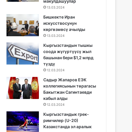
макулдашуулар
13.03.2024
Бишкекте Иран
искусствосунун
көргөзмөсү ачылды
13.03.2024
Кыргызстандын тышкы
соода жүгүртүүсү жыл
башынан бери $1,2 млрд
түздү
12.03.2024
Садыр Жапаров ЕЭК
коллегиясынын төрагасы
Бакытжан Сагинтаевди
кабыл алды
12.03.2024
Кыргызстандык грек-
римчилер (U-20)
Казакстанда эл аралык