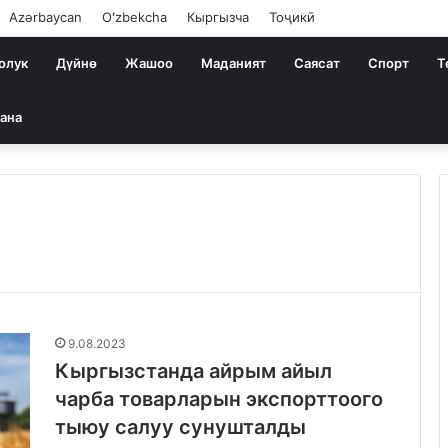
Azərbaycan
Oʻzbekcha
Кыргызча
Тоҷикӣ
олук
Дүйнө
Жашоо
Маданият
Саясат
Спорт
Т
ана
9.08.2023
Кыргызстанда айрым айыл
чарба товарларын экспорттоого
тыюу салуу сунушталды