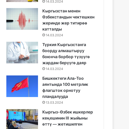
14.03.2024
Кыргызстан менен
Өзбекстандын чектешкен
жеринде жер титирөө
катталды
14.03.2024
Түркия Кыргызстанга
боорду алмаштыруу
боюнча борбор түзүүгө
жардам берүүгө даяр
14.03.2024
Бишкектеги Ала-Тоо
аянтында 100 метрлик
флагшток орнотуу
пландалууда
13.03.2024
Кыргыз-Өзбек ишкерлер
кеңешинин III жыйыны
өттү — жетишилген