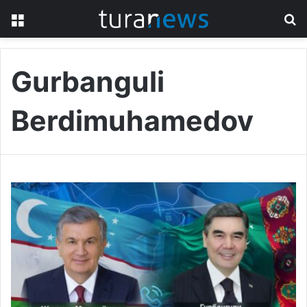
Menu
S
fo
Gurbanguli
Berdimuhamedov