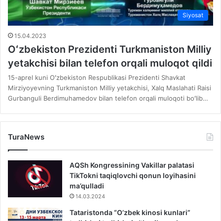
Siyosat
15.04.2023
Oʻzbekiston Prezidenti Turkmaniston Milliy
yetakchisi bilan telefon orqali muloqot qildi
15-aprel kuni Oʻzbekiston Respublikasi Prezidenti Shavkat
Mirziyoyevning Turkmaniston Milliy yetakchisi, Xalq Maslahati Raisi
Gurbanguli Berdimuhamedov bilan telefon orqali muloqoti boʻlib…
TuraNews
AQSh Kongressining Vakillar palatasi
TikTokni taqiqlovchi qonun loyihasini
ma’qulladi
14.03.2024
Tataristonda “O’zbek kinosi kunlari”