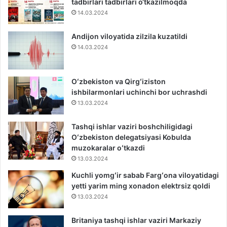
tadbirlari tadbirlari o‘tkazilmoqda
14.03.2024
Andijon viloyatida zilzila kuzatildi
14.03.2024
Oʻzbekiston va Qirgʻiziston
ishbilarmonlari uchinchi bor uchrashdi
13.03.2024
Tashqi ishlar vaziri boshchiligidagi
Oʻzbekiston delegatsiyasi Kobulda
muzokaralar oʻtkazdi
13.03.2024
Kuchli yomgʻir sabab Fargʻona viloyatidagi
yetti yarim ming xonadon elektrsiz qoldi
13.03.2024
Britaniya tashqi ishlar vaziri Markaziy