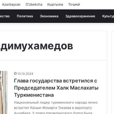
Azərbaycan
Oʻzbekcha
Кыргызча
Тоҷикӣ
ество
Политика
Экономика
Здравоохранение
Культу
рдимухамедов
10.10.2024
Глава государства встретился с
Председателем Халк Маслахаты
Туркменистана
Национальный лидер туркменского народа лично
встретил Касым-Жомарта Токаева в аэропорту
Ашхабада. У трапа президентского борта была