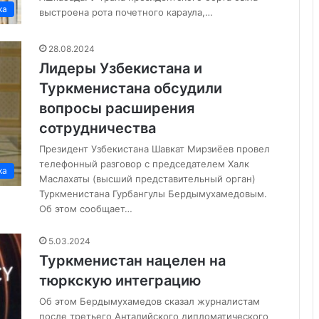
ка
выстроена рота почетного караула,…
28.08.2024
Лидеры Узбекистана и
Туркменистана обсудили
вопросы расширения
сотрудничества
Президент Узбекистана Шавкат Мирзиёев провел
телефонный разговор с председателем Халк
ка
Маслахаты (высший представительный орган)
Туркменистана Гурбангулы Бердымухамедовым.
Об этом сообщает…
5.03.2024
Туркменистан нацелен на
тюркскую интеграцию
Об этом Бердымухамедов сказал журналистам
после третьего Анталийского дипломатического