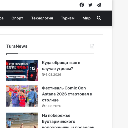
Facebook
Twitter
Telegram
Search
ра
Спорт
Технология
Туризм
Мир
for
TuraNews
Куда обращаться в
случае угрозы?
6.08.2026
Фестиваль Comic Con
Astana 2026 стартовал в
столице
6.08.2026
На побережье
Бухтарминского
водохранилища проведен