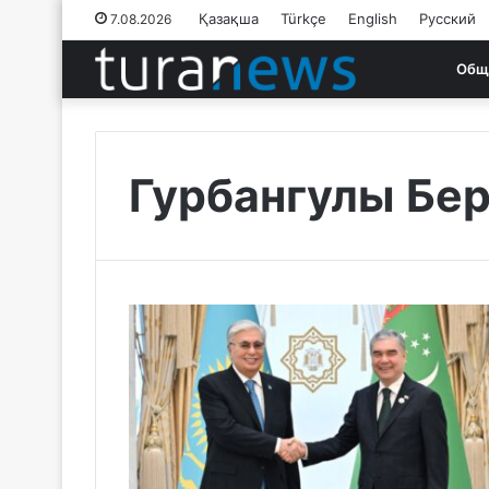
Қазақша
Türkçe
English
Русский
7.08.2026
Общ
Гурбангулы Бе