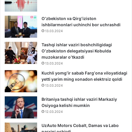
Oʻzbekiston va Qirgʻiziston
ishbilarmonlari uchinchi bor uchrashdi
13.03.2024
Tashqi ishlar vaziri boshchiligidagi
Oʻzbekiston delegatsiyasi Kobulda
muzokaralar oʻtkazdi
13.03.2024
Kuchli yomgʻir sabab Fargʻona viloyatidagi
yetti yarim ming xonadon elektrsiz qoldi
13.03.2024
Britaniya tashqi ishlar vaziri Markaziy
Osiyoga kelishi mumkin
12.03.2024
UzAuto Motors Cobalt, Damas va Labo
narxini oshirdi