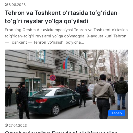
8.08.2023
Tehron va Toshkent oʻrtasida toʻgʻridan-
toʻgʻri reyslar yoʻlga qoʻyiladi
Eronning Qeshm Air aviakompaniyasi Tehron va Toshkent oʻrtasida
toʻgʻridan-toʻgʻri reyslarni yoʻlga qoʻymoqda. 9-avgust kuni Tehron
— Toshkent — Tehron yoʻnalishi boʻyicha…
Asosiy
27.01.2023