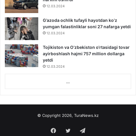
12.03.2024
G’azoda ochlik tufayli hayotdan ko’z
yumgan falastinliklar soni 27 nafarga yetdi
12.03.2024
Tojikiston va O‘zbekiston o‘rtasidagi tovar
ayirboshlash hajmi 757 million dollarga
yetdi
12.03.2024
...
© Copyright 2026, TuraNews.kz
Facebook
Twitter
Telegram