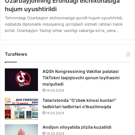
Ozarbayjonning Erondagi elchixonasiga
hujum uyushtirildi
Tehrondagi Ozarbayjon elchixonasiga qurolli hujum uyushtirildi,
oqibatda diplomatik missiyaning qo‘riqlash xizmati rahbari halok
bo‘ldi. Ozarbayjon Tashqi ishlar vazirligi xabariga ko‘ra, yana…
TuraNews
AQSh Kongressining Vakillar palatasi
TikTokni taqiqlovchi qonun loyihasini
ma’qulladi
14.03.2024
Tataristonda “O’zbek kinosi kunlari”
tadbirlari tadbirlari o‘tkazilmoqda
14.03.2024
Andijon viloyatida zilzila kuzatildi
14.03.2024