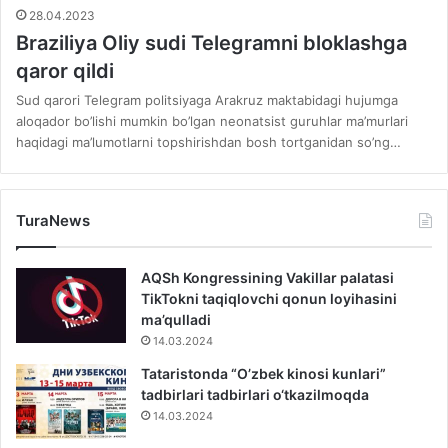
28.04.2023
Braziliya Oliy sudi Telegramni bloklashga
qaror qildi
Sud qarori Telegram politsiyaga Arakruz maktabidagi hujumga
aloqador bo’lishi mumkin bo’lgan neonatsist guruhlar ma’murlari
haqidagi ma’lumotlarni topshirishdan bosh tortganidan so’ng…
TuraNews
AQSh Kongressining Vakillar palatasi
TikTokni taqiqlovchi qonun loyihasini
ma’qulladi
14.03.2024
Tataristonda “O’zbek kinosi kunlari”
tadbirlari tadbirlari o‘tkazilmoqda
14.03.2024