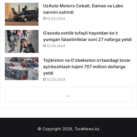
UzAuto Motors Cobalt, Damas va Labo
narxini oshirdi
12.03.2024
G’azoda ochlik tufayli hayotdan ko’z
yumgan falastinliklar soni 27 nafarga yetdi
12.03.2024
Tojikiston va O‘zbekiston o‘rtasidagi tovar
ayirboshlash hajmi 757 million dollarga
yetdi
12.03.2024
...
© Copyright 2026, TuraNews.kz