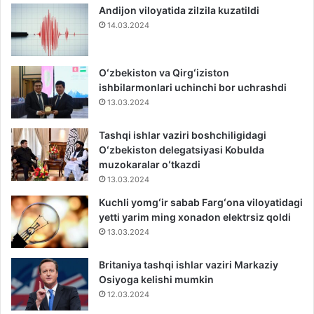
Andijon viloyatida zilzila kuzatildi
14.03.2024
Oʻzbekiston va Qirgʻiziston
ishbilarmonlari uchinchi bor uchrashdi
13.03.2024
Tashqi ishlar vaziri boshchiligidagi
Oʻzbekiston delegatsiyasi Kobulda
muzokaralar oʻtkazdi
13.03.2024
Kuchli yomgʻir sabab Fargʻona viloyatidagi
yetti yarim ming xonadon elektrsiz qoldi
13.03.2024
Britaniya tashqi ishlar vaziri Markaziy
Osiyoga kelishi mumkin
12.03.2024