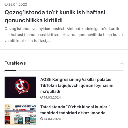
25.04.2023
Qozog‘istonda to‘rt kunlik ish haftasi
qonunchilikka kiritildi
Qozog‘istonda iyul oyidan boshlab Mehnat kodeksiga to‘rt kunlik
ish haftasi tushunchasi kiritiladi. Hozirda qonunchilikda besh kunlik
va olti kunlik ish haftasi,…
TuraNews
AQSh Kongressining Vakillar palatasi
TikTokni taqiqlovchi qonun loyihasini
ma’qulladi
14.03.2024
Tataristonda “O’zbek kinosi kunlari”
tadbirlari tadbirlari o‘tkazilmoqda
14.03.2024