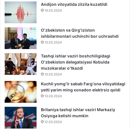
Andijon viloyatida zilzila kuzatildi
14.03.2024
Oʻzbekiston va Qirgʻiziston
ishbilarmonlari uchinchi bor uchrashdi
13.03.2024
Tashqi ishlar vaziri boshchiligidagi
Oʻzbekiston delegatsiyasi Kobulda
muzokaralar oʻtkazdi
13.03.2024
Kuchli yomgʻir sabab Fargʻona viloyatidagi
yetti yarim ming xonadon elektrsiz qoldi
13.03.2024
Britaniya tashqi ishlar vaziri Markaziy
Osiyoga kelishi mumkin
12.03.2024