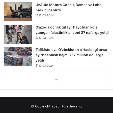
UzAuto Motors Cobalt, Damas va Labo
narxini oshirdi
12.03.2024
G’azoda ochlik tufayli hayotdan ko’z
yumgan falastinliklar soni 27 nafarga yetdi
12.03.2024
Tojikiston va O‘zbekiston o‘rtasidagi tovar
ayirboshlash hajmi 757 million dollarga
yetdi
12.03.2024
...
© Copyright 2026, TuraNews.kz