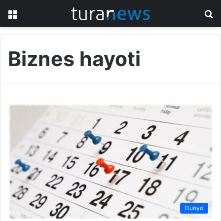
Menu
S
fo
Biznes hayoti
Dunyo