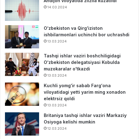
Andijon viloyatida zilzila kuzatildi
14.03.2024
Oʻzbekiston va Qirgʻiziston
ishbilarmonlari uchinchi bor uchrashdi
13.03.2024
Tashqi ishlar vaziri boshchiligidagi
Oʻzbekiston delegatsiyasi Kobulda
muzokaralar oʻtkazdi
13.03.2024
Kuchli yomgʻir sabab Fargʻona
viloyatidagi yetti yarim ming xonadon
elektrsiz qoldi
13.03.2024
Britaniya tashqi ishlar vaziri Markaziy
Osiyoga kelishi mumkin
12.03.2024