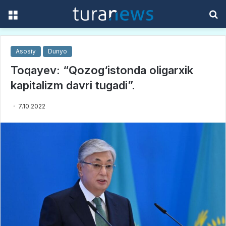
Menu
S
f
Asosiy
Dunyo
Toqayev: “Qozog‘istonda oligarxik
kapitalizm davri tugadi”.
7.10.2022