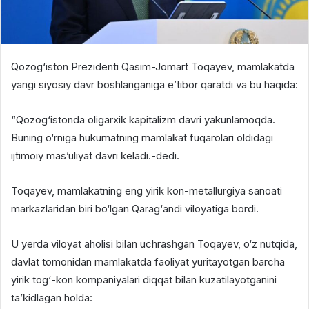
Qozog‘iston Prezidenti Qasim-Jomart Toqayev, mamlakatda
yangi siyosiy davr boshlanganiga e’tibor qaratdi va bu haqida:
“Qozog‘istonda oligarxik kapitalizm davri yakunlamoqda.
Buning o‘rniga hukumatning mamlakat fuqarolari oldidagi
ijtimoiy mas’uliyat davri keladi.-dedi.
Toqayev, mamlakatning eng yirik kon-metallurgiya sanoati
markazlaridan biri bo‘lgan Qarag‘andi viloyatiga bordi.
U yerda viloyat aholisi bilan uchrashgan Toqayev, o‘z nutqida,
davlat tomonidan mamlakatda faoliyat yuritayotgan barcha
yirik tog‘-kon kompaniyalari diqqat bilan kuzatilayotganini
ta’kidlagan holda: