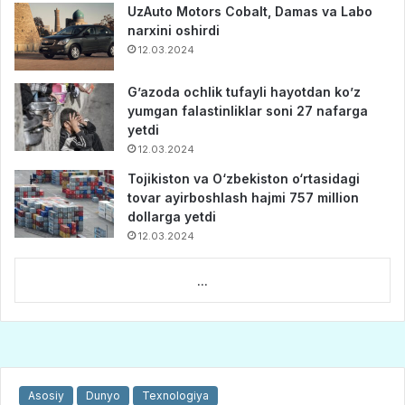
UzAuto Motors Cobalt, Damas va Labo
narxini oshirdi
12.03.2024
G’azoda ochlik tufayli hayotdan ko’z
yumgan falastinliklar soni 27 nafarga
yetdi
12.03.2024
Tojikiston va O‘zbekiston o‘rtasidagi
tovar ayirboshlash hajmi 757 million
dollarga yetdi
12.03.2024
...