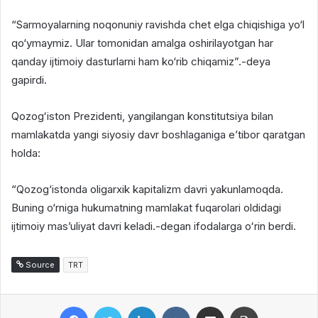
“Sarmoyalarning noqonuniy ravishda chet elga chiqishiga yo‘l
qo‘ymaymiz. Ular tomonidan amalga oshirilayotgan har
qanday ijtimoiy dasturlarni ham ko‘rib chiqamiz”.-deya
gapirdi.
Qozogʻiston Prezidenti, yangilangan konstitutsiya bilan
mamlakatda yangi siyosiy davr boshlaganiga e’tibor qaratgan
holda:
“Qozog‘istonda oligarxik kapitalizm davri yakunlamoqda.
Buning o‘rniga hukumatning mamlakat fuqarolari oldidagi
ijtimoiy mas’uliyat davri keladi.-degan ifodalarga oʻrin berdi.
Source
TRT
Facebook
Twitter
LinkedIn
VKontakte
Share via Email
Print