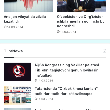
Andijon viloyatida zilzila
Oʻzbekiston va Qirgʻiziston
kuzatildi
ishbilarmonlari uchinchi bor
uchrashdi
14.03.2024
13.03.2024
TuraNews
AQSh Kongressining Vakillar palatasi
TikTokni taqiqlovchi qonun loyihasini
ma’qulladi
14.03.2024
Tataristonda “O’zbek kinosi kunlari”
tadbirlari tadbirlari o‘tkazilmoqda
14.03.2024