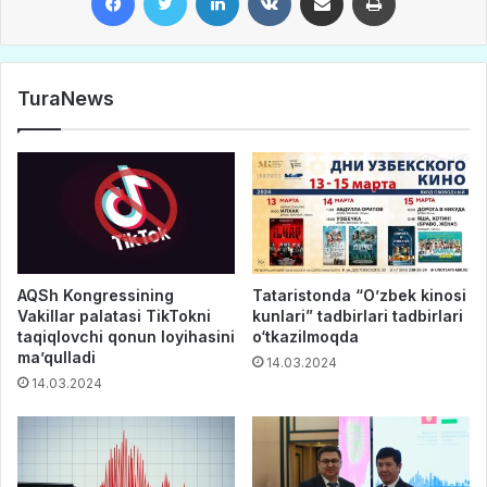
TuraNews
AQSh Kongressining
Tataristonda “O’zbek kinosi
Vakillar palatasi TikTokni
kunlari” tadbirlari tadbirlari
taqiqlovchi qonun loyihasini
o‘tkazilmoqda
ma’qulladi
14.03.2024
14.03.2024