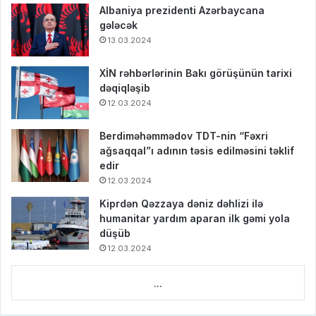
Albaniya prezidenti Azərbaycana
gələcək
13.03.2024
XİN rəhbərlərinin Bakı görüşünün tarixi
dəqiqləşib
12.03.2024
Berdiməhəmmədov TDT-nin “Fəxri
ağsaqqal”ı adının təsis edilməsini təklif
edir
12.03.2024
Kiprdən Qəzzaya dəniz dəhlizi ilə
humanitar yardım aparan ilk gəmi yola
düşüb
12.03.2024
...