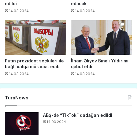
edildi
edəcək
14.03.2024
14.03.2024
Putin prezident seçkiləri ilə
İlham Əliyev Binəli Yıldırımı
bağlı xalqa müraciət edib
qəbul etdi
14.03.2024
14.03.2024
TuraNews
ABŞ-də “TikTok” qadağan edildi
14.03.2024