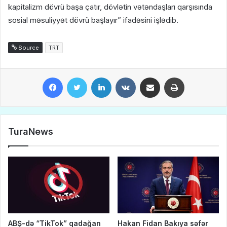
kapitalizm dövrü başa çatır, dövlətin vətəndaşları qarşısında
sosial məsuliyyət dövrü başlayır” ifadəsini işlədib.
Source
TRT
Facebook
Twitter
LinkedIn
VKontakte
Share via Email
Print
TuraNews
ABŞ-də “TikTok” qadağan
Hakan Fidan Bakıya səfər