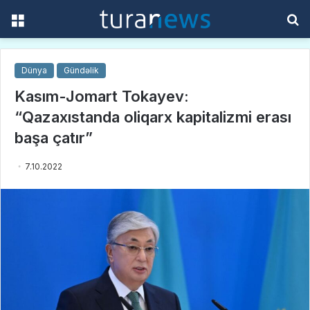
Menu
S
f
Dünya
Gündəlik
Kasım-Jomart Tokayev:
“Qazaxıstanda oliqarx kapitalizmi erası
başa çatır”
7.10.2022