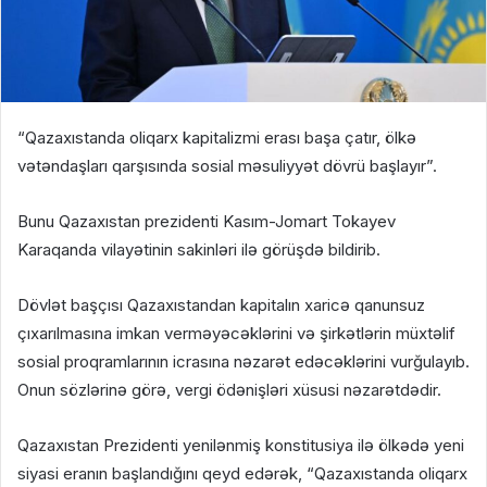
“Qazaxıstanda oliqarx kapitalizmi erası başa çatır, ölkə
vətəndaşları qarşısında sosial məsuliyyət dövrü başlayır”.
Bunu Qazaxıstan prezidenti Kasım-Jomart Tokayev
Karaqanda vilayətinin sakinləri ilə görüşdə bildirib.
Dövlət başçısı Qazaxıstandan kapitalın xaricə qanunsuz
çıxarılmasına imkan verməyəcəklərini və şirkətlərin müxtəlif
sosial proqramlarının icrasına nəzarət edəcəklərini vurğulayıb.
Onun sözlərinə görə, vergi ödənişləri xüsusi nəzarətdədir.
Qazaxıstan Prezidenti yenilənmiş konstitusiya ilə ölkədə yeni
siyasi eranın başlandığını qeyd edərək, “Qazaxıstanda oliqarx