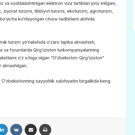
 va soddalashtirilgan elektron viza tartiblari joriy etilgani,
 ziyorat turizmi, tibbiyot turizmi, ekoturizm, agroturizm,
 bo‘yicha ko‘rilayotgan chora-tadbirlarni alohida
ik turizm yo‘nalishida o‘zaro tajriba almashish,
ka va forumlarda Qirg‘iziston turkompaniyalarining
‘nalishlarni o‘z ichiga olgan “O‘zbekiston-Qirg‘iziston”
r almashilgan.
an O‘zbekistonning sayyohlik salohiyatini birgalikda keng
LinkedIn
VKontakte
Share via Email
Print