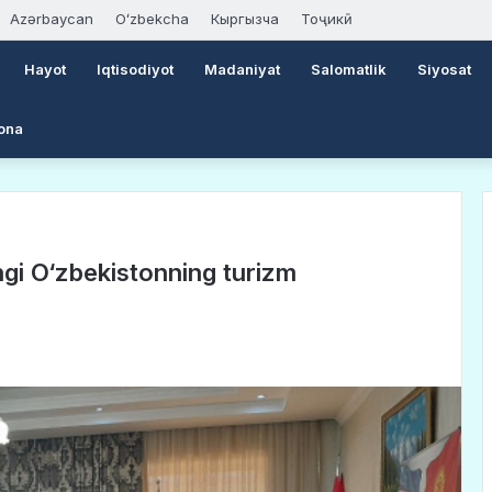
Azərbaycan
Oʻzbekcha
Кыргызча
Тоҷикӣ
Hayot
Iqtisodiyot
Madaniyat
Salomatlik
Siyosat
ona
gi O‘zbekistonning turizm