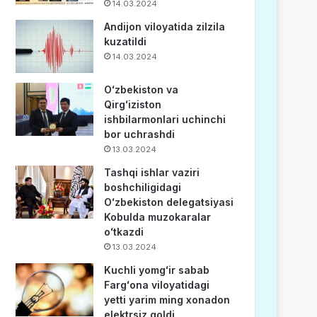
14.03.2024
Andijon viloyatida zilzila
kuzatildi
14.03.2024
Oʻzbekiston va
Qirgʻiziston
ishbilarmonlari uchinchi
bor uchrashdi
13.03.2024
Tashqi ishlar vaziri
boshchiligidagi
Oʻzbekiston delegatsiyasi
Kobulda muzokaralar
oʻtkazdi
13.03.2024
Kuchli yomgʻir sabab
Fargʻona viloyatidagi
yetti yarim ming xonadon
elektrsiz qoldi