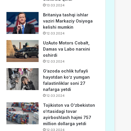
13.03.2024
Britaniya tashqi ishlar
vaziri Markaziy Osiyoga
kelishi mumkin
12.03.2024
UzAuto Motors Cobalt,
Damas va Labo narxini
oshirdi
12.03.2024
G’azoda ochlik tufayli
hayotdan ko’z yumgan
falastinliklar soni 27
nafarga yetdi
12.03.2024
Tojikiston va O‘zbekiston
o‘rtasidagi tovar
ayirboshlash hajmi 757
million dollarga yetdi
12.03.2024