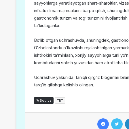
sayyohlarga yaratilayotgan shart-sharoitlar, vizasiz
infratuzilma majmualarini barpo qilish, shuningdek,
gastronomik turizm va tog‘ turizmini rivojlantirish
taʼkidlaganlar.
Bo‘lib o‘tgan uchrashuvda, shuningdek, gastronom
O‘zbekistonda o‘tkazilishi rejalashtirilgan yarmar
ishtirokini taʼminlash, xorijiy sayyohlarga turli yo
kombiturlarini sotish yuzasidan ham atroflicha fik
Uchrashuv yakunida, taniqli qirg‘iz blogerlari bil
targ‘ib qilishga kelishib olingan.
Source
TRT
Facebook
Twitter