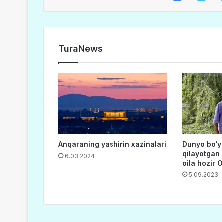
TuraNews
Anqaraning yashirin xazinalari
Dunyo bo‘y
qilayotgan
6.03.2024
oila hozir 
5.09.2023