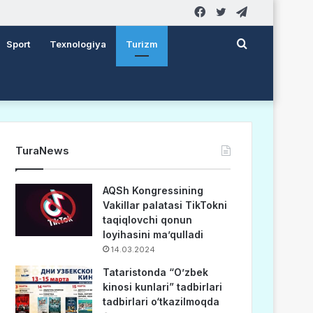
Facebook
Twitter
Telegram
Search
Sport
Texnologiya
Turizm
for
TuraNews
AQSh Kongressining
Vakillar palatasi TikTokni
taqiqlovchi qonun
loyihasini ma’qulladi
14.03.2024
Tataristonda “O’zbek
kinosi kunlari” tadbirlari
tadbirlari o‘tkazilmoqda