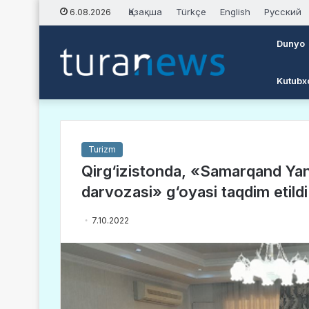
Қазақша
Türkçe
English
Русский
6.08.2026
Dunyo
Kutubx
Turizm
Qirg‘izistonda, «Samarqand Yan
darvozasi» g‘oyasi taqdim etildi
7.10.2022