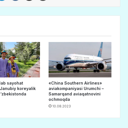
lab sayohat
«China Southern Airlines»
 Janubiy koreyalik
aviakompaniyasi Urumchi –
O‘zbekistonda
Samarqand aviaqatnovini
ochmoqda
10.08.2023