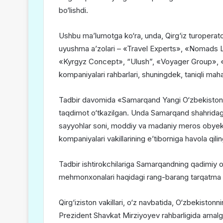
bo‘lishdi.
Ushbu ma’lumotga ko‘ra, unda, Qirg‘iz turoperator
uyushma aʼzolari – «Travel Experts», «Nomads
«Kyrgyz Concept», “Ulush”, «Voyager Group», 
kompaniyalari rahbarlari, shuningdek, taniqli mahal
Tadbir davomida «Samarqand Yangi O‘zbekistonn
taqdimot o‘tkazilgan. Unda Samarqand shahridagi
sayyohlar soni, moddiy va madaniy meros obyektla
kompaniyalari vakillarining eʼtiborniga havola qili
Tadbir ishtirokchilariga Samarqandning qadimiy o
mehmonxonalari haqidagi rang-barang tarqatma mat
Qirg‘iziston vakillari, o‘z navbatida, O‘zbekistonn
Prezident Shavkat Mirziyoyev rahbarligida amalga 