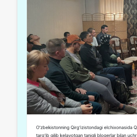
O‘zbekistonning Qirg‘izistondagi elchixonasida Qi
targ‘ib qilib kelayotgan taniqli blogerlar bilan u