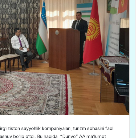
rg‘iziston sayyohlik kompaniyalari, turizm sohasini faol
chrashuv bo‘lib o‘tdi. Bu haqida, “Dunyo” AA ma’lumot