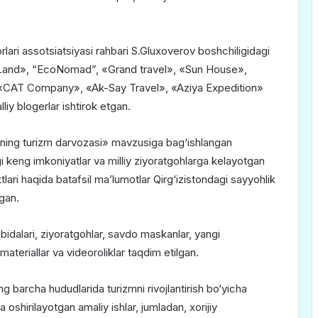
lari assotsiatsiyasi rahbari S.Gluxoverov boshchiligidagi
 Land», “EcoNomad”, «Grand travel», «Sun House»,
«CAT Company», «Ak-Say Travel», «Aziya Expedition»
liy blogerlar ishtirok etgan.
ing turizm darvozasi» mavzusiga bag‘ishlangan
 keng imkoniyatlar va milliy ziyoratgohlarga kelayotgan
ri haqida batafsil maʼlumotlar Qirg‘izistondagi sayyohlik
ngan.
bidalari, ziyoratgohlar, savdo maskanlar, yangi
eriallar va videoroliklar taqdim etilgan.
ing barcha hududlarida turizmni rivojlantirish bo‘yicha
oshirilayotgan amaliy ishlar, jumladan, xorijiy