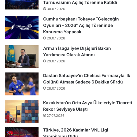
Turnuvasının Açılış Törenine Katıldı
30.07.2026
Cumhurbaşkanı Tokayev “Geleceğin
Oyunları – 2026” Açılış Töreninde
Konuşma Yapacak
29.07.2026
Arman İsagaliyev Dışişleri Bakan
Yardımcısı Olarak Atandı
29.07.2026
Dastan Satpayev’in Chelsea Formasıyla İlk
Golünü Atması Sadece 6 Dakika Sürdü
28.07.2026
Kazakistan’ın Orta Asya Ülkeleriyle Ticareti
Rekor Seviyeye Ulaştı
27.07.2026
Türkiye, 2026 Kadınlar VNL Ligi
Şampiyonu Oldu