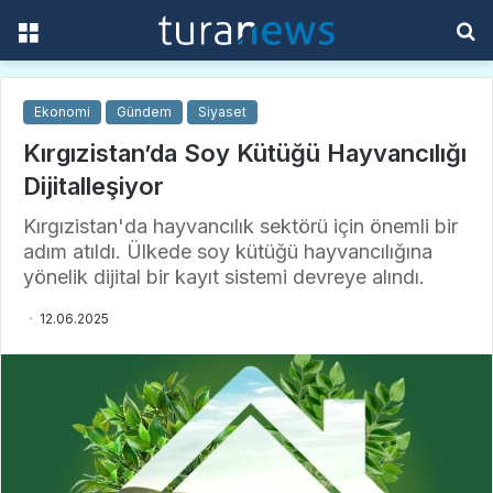
Menü
A
y
...
Ekonomi
Gündem
Siyaset
Kırgızistan’da Soy Kütüğü Hayvancılığı
Dijitalleşiyor
Kırgızistan'da hayvancılık sektörü için önemli bir
adım atıldı. Ülkede soy kütüğü hayvancılığına
yönelik dijital bir kayıt sistemi devreye alındı.
12.06.2025