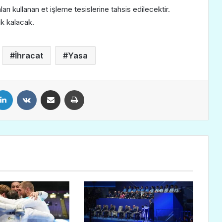
ları kullanan et işleme tesislerine tahsis edilecektir.
ık kalacak.
İhracat
Yasa
LinkedIn
VKontakte
E-Posta ile paylaş
Yazdır