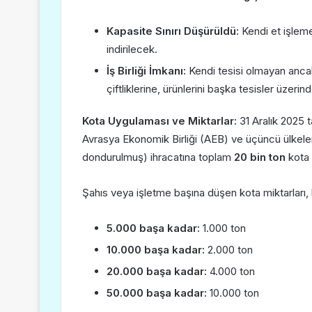
Kapasite Sınırı Düşürüldü:
Kendi et işleme 
indirilecek.
İş Birliği İmkanı:
Kendi tesisi olmayan anc
çiftliklerine, ürünlerini başka tesisler üzeri
Kota Uygulaması ve Miktarlar:
31 Aralık 2025 t
Avrasya Ekonomik Birliği (AEB) ve üçüncü ülkeler
dondurulmuş) ihracatına toplam
20 bin ton
kota g
Şahıs veya işletme başına düşen kota miktarları, b
5.000 başa kadar:
1.000 ton
10.000 başa kadar:
2.000 ton
20.000 başa kadar:
4.000 ton
50.000 başa kadar:
10.000 ton