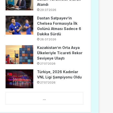
Atandı
29.07.2026
Dastan Satpayev’in
Chelsea Formasıyla İlk
Golünü Atması Sadece 6
Dakika Sürdü
28.07.2026
Kazakistan’ın Orta Asya
Ülkeleriyle Ticareti Rekor
Seviyeye Ulaştı
27.07.2026
Türkiye, 2026 Kadınlar
VNL Ligi Şampiyonu Oldu
27.07.2026
...