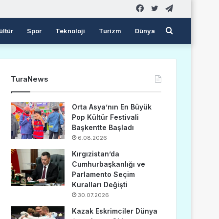
Facebook
Twitter
Telegram
Arama
ültür
Spor
Teknoloji
Turizm
Dünya
yap
TuraNews
...
Orta Asya’nın En Büyük
Pop Kültür Festivali
Başkentte Başladı
6.08.2026
Kırgızistan’da
Cumhurbaşkanlığı ve
Parlamento Seçim
Kuralları Değişti
30.07.2026
Kazak Eskrimciler Dünya