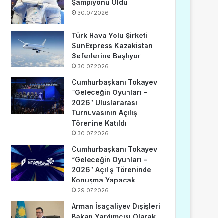
Şampiyonu Oldu
30.07.2026
Türk Hava Yolu Şirketi
SunExpress Kazakistan
Seferlerine Başlıyor
30.07.2026
Cumhurbaşkanı Tokayev
“Geleceğin Oyunları –
2026” Uluslararası
Turnuvasının Açılış
Törenine Katıldı
30.07.2026
Cumhurbaşkanı Tokayev
“Geleceğin Oyunları –
2026” Açılış Töreninde
Konuşma Yapacak
29.07.2026
Arman İsagaliyev Dışişleri
Bakan Yardımcısı Olarak