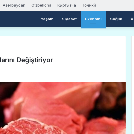
Azərbaycan
Oʻzbekcha
Кыргызча
Тоҷикӣ
Yaşam
Siyaset
Ekonomi
Sağlık
K
larını Değiştiriyor