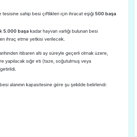
tesisine sahip besi çiftlikleri için ihracat eşiği
500 başa
ak
5.000 başa
kadar hayvan varlığı bulunan besi
nden ihraç etme yetkisi verilecek.
arihinden itibaren altı ay süreyle geçerli olmak üzere,
e yapılacak sığır eti (taze, soğutulmuş veya
etirildi.
esi alanının kapasitesine göre şu şekilde belirlendi: