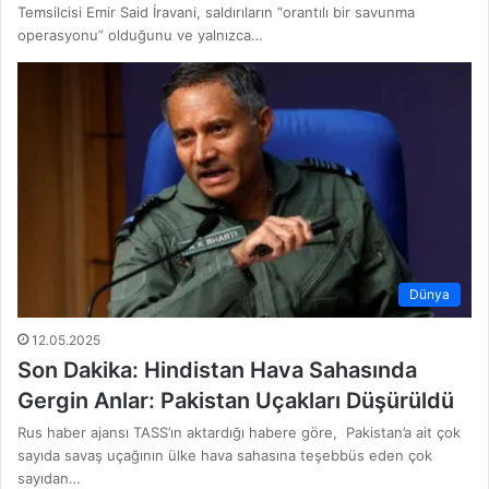
Temsilcisi Emir Said İravani, saldırıların “orantılı bir savunma
operasyonu” olduğunu ve yalnızca…
Dünya
12.05.2025
Son Dakika: Hindistan Hava Sahasında
Gergin Anlar: Pakistan Uçakları Düşürüldü
Rus haber ajansı TASS’ın aktardığı habere göre, Pakistan’a ait çok
sayıda savaş uçağının ülke hava sahasına teşebbüs eden çok
sayıdan…