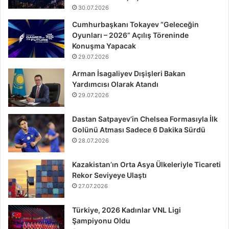
30.07.2026
Cumhurbaşkanı Tokayev “Geleceğin
Oyunları – 2026” Açılış Töreninde
Konuşma Yapacak
29.07.2026
Arman İsagaliyev Dışişleri Bakan
Yardımcısı Olarak Atandı
29.07.2026
Dastan Satpayev’in Chelsea Formasıyla İlk
Golünü Atması Sadece 6 Dakika Sürdü
28.07.2026
Kazakistan’ın Orta Asya Ülkeleriyle Ticareti
Rekor Seviyeye Ulaştı
27.07.2026
Türkiye, 2026 Kadınlar VNL Ligi
Şampiyonu Oldu