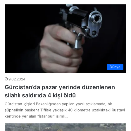
Dünya
9.02.2024
Gürcistan’da pazar yerinde düzenlenen
silahlı saldırıda 4 kişi öldü
Gürcistan İçişleri Bakanlığından yapılan yazılı açıklamada, bir
şüphelinin başkent Tiflis’e yaklaşık 40 kilometre uzaklıktaki Rustavi
kentinde yer alan “İstanbul” isimli…