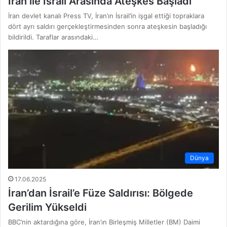
İran ile İsrail Arasında Ateşkes Başladı
İran devlet kanalı Press TV, İran’ın İsrail’in işgal ettiği topraklara
dört ayrı saldırı gerçekleştirmesinden sonra ateşkesin başladığı
bildirildi. Taraflar arasındaki…
Dünya
17.06.2025
İran’dan İsrail’e Füze Saldırısı: Bölgede
Gerilim Yükseldi
BBC’nin aktardığına göre, İran’ın Birleşmiş Milletler (BM) Daimi