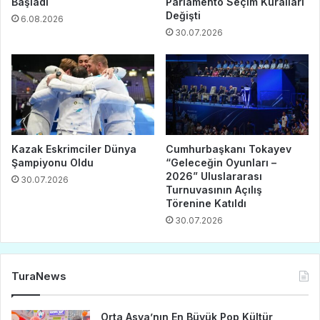
Başladı
Parlamento Seçim Kuralları
Değişti
6.08.2026
30.07.2026
Kazak Eskrimciler Dünya
Cumhurbaşkanı Tokayev
Şampiyonu Oldu
“Geleceğin Oyunları –
2026” Uluslararası
30.07.2026
Turnuvasının Açılış
Törenine Katıldı
30.07.2026
TuraNews
Orta Asya’nın En Büyük Pop Kültür