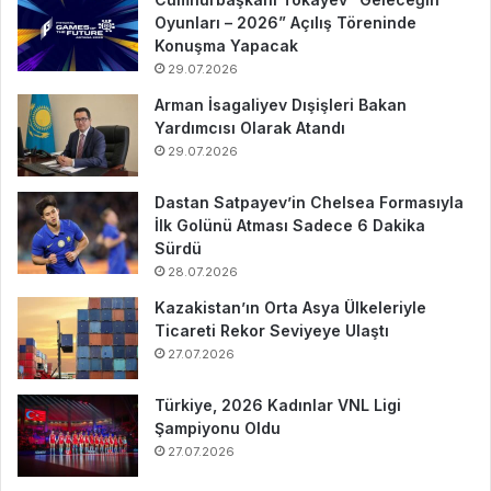
Oyunları – 2026” Açılış Töreninde
Konuşma Yapacak
29.07.2026
Arman İsagaliyev Dışişleri Bakan
Yardımcısı Olarak Atandı
29.07.2026
Dastan Satpayev’in Chelsea Formasıyla
İlk Golünü Atması Sadece 6 Dakika
Sürdü
28.07.2026
Kazakistan’ın Orta Asya Ülkeleriyle
Ticareti Rekor Seviyeye Ulaştı
27.07.2026
Türkiye, 2026 Kadınlar VNL Ligi
Şampiyonu Oldu
27.07.2026