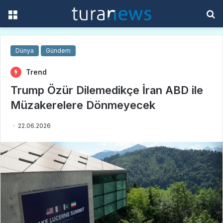
Menü
A
y
...
Dünya
Gündem
Trend
Trump Özür Dilemedikçe İran ABD ile
Müzakerelere Dönmeyecek
22.06.2026