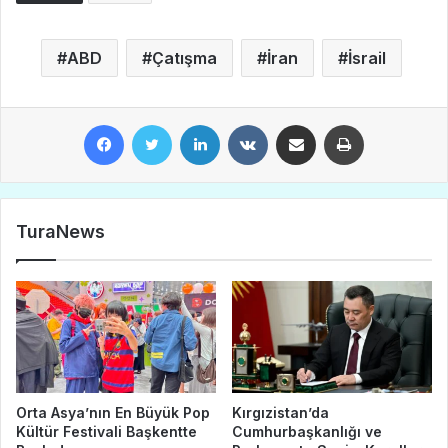
ABD
Çatışma
İran
İsrail
Facebook
Twitter
LinkedIn
VKontakte
E-Posta ile paylaş
Yazdır
TuraNews
Orta Asya’nın En Büyük Pop
Kırgızistan’da
Kültür Festivali Başkentte
Cumhurbaşkanlığı ve