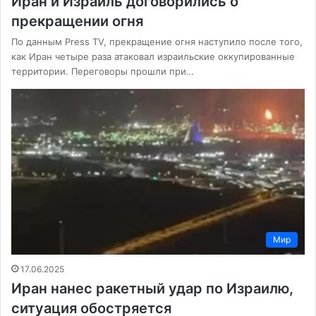
Иран и Израиль договорились о
прекращении огня
По данным Press TV, прекращение огня наступило после того,
как Иран четыре раза атаковал израильские оккупированные
территории. Переговоры прошли при…
Мир
17.06.2025
Иран нанес ракетный удар по Израилю,
ситуация обостряется