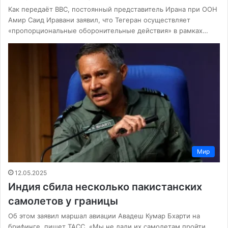
Как передаёт BBC, постоянный представитель Ирана при ООН
Амир Саид Иравани заявил, что Тегеран осуществляет
«пропорциональные оборонительные действия» в рамках…
Мир
12.05.2025
Индия сбила несколько пакистанских
самолетов у границы
Об этом заявил маршал авиации Авадеш Кумар Бхарти на
брифинге, пишет ТАСС. «Мы не дали их самолетам пройти