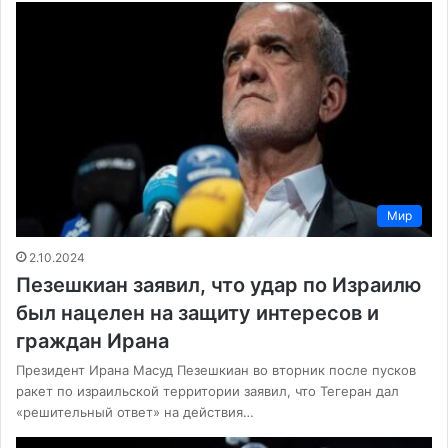
Мир
2.10.2024
Пезешкиан заявил, что удар по Израилю
был нацелен на защиту интересов и
граждан Ирана
Президент Ирана Масуд Пезешкиан во вторник после пусков
ракет по израильской территории заявил, что Тегеран дал
«решительный ответ» на действия…