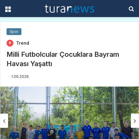
Menü
A
y
...
Spor
Trend
Milli Futbolcular Çocuklara Bayram
Havası Yaşattı
1.06.2026