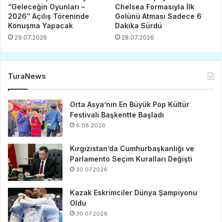
“Geleceğin Oyunları –
Chelsea Formasıyla İlk
2026” Açılış Töreninde
Golünü Atması Sadece 6
Konuşma Yapacak
Dakika Sürdü
29.07.2026
28.07.2026
TuraNews
Orta Asya’nın En Büyük Pop Kültür
Festivali Başkentte Başladı
6.08.2026
Kırgızistan’da Cumhurbaşkanlığı ve
Parlamento Seçim Kuralları Değişti
30.07.2026
Kazak Eskrimciler Dünya Şampiyonu
Oldu
30.07.2026