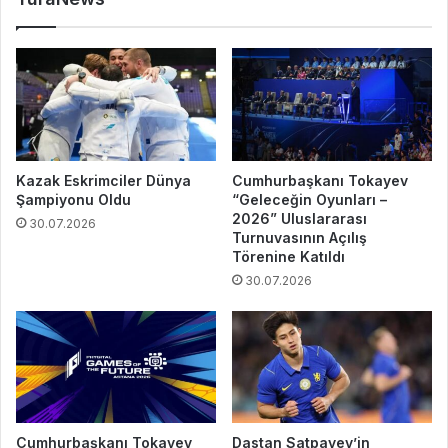
Kazak Eskrimciler Dünya
Cumhurbaşkanı Tokayev
Şampiyonu Oldu
“Geleceğin Oyunları –
2026” Uluslararası
30.07.2026
Turnuvasının Açılış
Törenine Katıldı
30.07.2026
Cumhurbaşkanı Tokayev
Dastan Satpayev’in