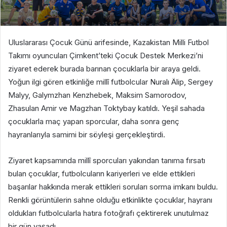
Uluslararası Çocuk Günü arifesinde, Kazakistan Milli Futbol
Takımı oyuncuları Çimkent’teki Çocuk Destek Merkezi’ni
ziyaret ederek burada barınan çocuklarla bir araya geldi.
Yoğun ilgi gören etkinliğe millî futbolcular Nuralı Älip, Sergey
Malyy, Galymzhan Kenzhebek, Maksim Samorodov,
Zhasulan Amir ve Magzhan Toktybay katıldı. Yeşil sahada
çocuklarla maç yapan sporcular, daha sonra genç
hayranlarıyla samimi bir söyleşi gerçekleştirdi.
​Ziyaret kapsamında millî sporcuları yakından tanıma fırsatı
bulan çocuklar, futbolcuların kariyerleri ve elde ettikleri
başarılar hakkında merak ettikleri soruları sorma imkanı buldu.
Renkli görüntülerin sahne olduğu etkinlikte çocuklar, hayranı
oldukları futbolcularla hatıra fotoğrafı çektirerek unutulmaz
bir gün yaşadı.