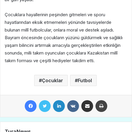
​Çocuklara hayallerinin peşinden gitmeleri ve sporu
hayatlarından eksik etmemeleri yönünde tavsiyelerde
bulunan millî futbolcular, onlara moral ve destek aşıladı.
Bayram öncesinde çocukların yüzünü güldürmek ve sağlıklı
yaşam bilincini artırmak amacıyla gerçekleştirilen etkinliğin
sonunda, milli takım oyuncuları çocuklara Kazakistan millî
takım forması ve çeşitli hediyeler takdim etti.
Çocuklar
Futbol
Facebook
Twitter
LinkedIn
VKontakte
E-Posta ile paylaş
Yazdır
TuraNews