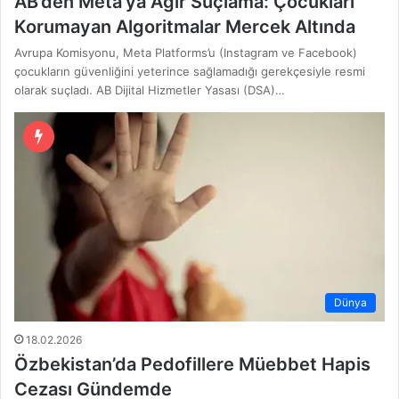
AB’den Meta’ya Ağır Suçlama: Çocukları
Korumayan Algoritmalar Mercek Altında
Avrupa Komisyonu, Meta Platforms’u (Instagram ve Facebook)
çocukların güvenliğini yeterince sağlamadığı gerekçesiyle resmi
olarak suçladı. AB Dijital Hizmetler Yasası (DSA)…
Dünya
18.02.2026
Özbekistan’da Pedofillere Müebbet Hapis
Cezası Gündemde