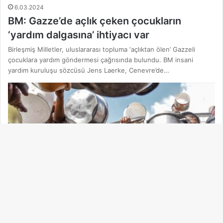
6.03.2024
BM: Gazze’de açlık çeken çocukların
‘yardım dalgasına’ ihtiyacı var
Birleşmiş Milletler, uluslararası topluma ‘açlıktan ölen’ Gazzeli
çocuklara yardım göndermesi çağrısında bulundu. BM insani
yardım kuruluşu sözcüsü Jens Laerke, Cenevre’de…
Ba
dö
Dünya
tu
29.02.2024