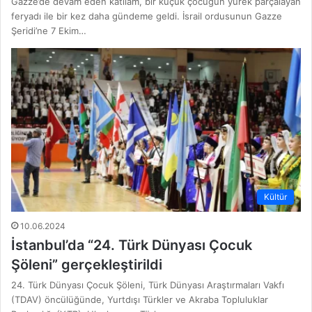
Gazze’de devam eden katliam, bir küçük çocuğun yürek parçalayan
feryadı ile bir kez daha gündeme geldi. İsrail ordusunun Gazze
Şeridi’ne 7 Ekim…
Kültür
10.06.2024
İstanbul’da “24. Türk Dünyası Çocuk
Şöleni” gerçekleştirildi
24. Türk Dünyası Çocuk Şöleni, Türk Dünyası Araştırmaları Vakfı
(TDAV) öncülüğünde, Yurtdışı Türkler ve Akraba Topluluklar