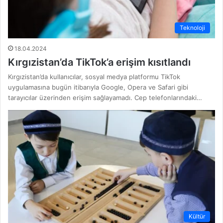
Teknoloji
18.04.2024
Kırgızistan’da TikTok’a erişim kısıtlandı
Kırgızistan’da kullanıcılar, sosyal medya platformu TikTok
uygulamasına bugün itibarıyla Google, Opera ve Safari gibi
tarayıcılar üzerinden erişim sağlayamadı. Cep telefonlarındaki…
Kültür