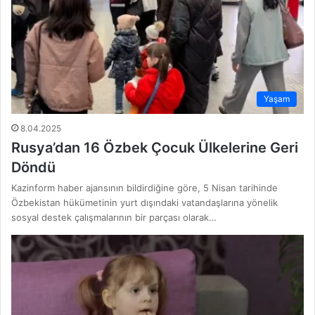
Yaşam
8.04.2025
Rusya’dan 16 Özbek Çocuk Ülkelerine Geri
Döndü
Kazinform haber ajansının bildirdiğine göre, 5 Nisan tarihinde
Özbekistan hükümetinin yurt dışındaki vatandaşlarına yönelik
sosyal destek çalışmalarının bir parçası olarak…