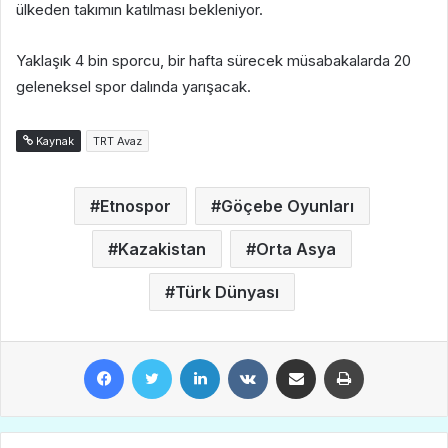
ülkeden takımın katılması bekleniyor.
Yaklaşık 4 bin sporcu, bir hafta sürecek müsabakalarda 20
geleneksel spor dalında yarışacak.
Kaynak
TRT Avaz
Etnospor
Göçebe Oyunları
Kazakistan
Orta Asya
Türk Dünyası
Facebook
Twitter
LinkedIn
VKontakte
E-Posta ile paylaş
Yazdır