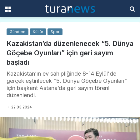
Menü
A
y
...
Gündem
Kültür
Spor
Kazakistan’da düzenlenecek “5. Dünya
Göçebe Oyunları” için geri sayım
başladı
Kazakistan’ın ev sahipliğinde 8-14 Eylül'de
gerçekleştirilecek "5. Dünya Göçebe Oyunları"
için başkent Astana’da geri sayım töreni
düzenlendi.
22.03.2024