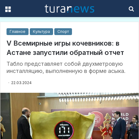
Menu
S
f
Главное
Культура
Спорт
V Всемирные игры кочевников: в
Астане запустили обратный отчет
Табло представляет собой двухметровую
инсталляцию, выполненную в форме асыка.
22.03.2024