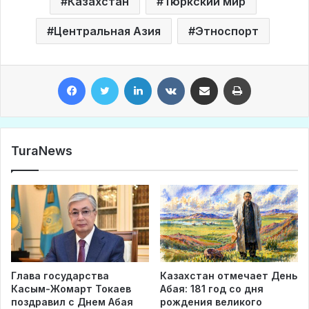
Казахстан
Тюркский мир
Центральная Азия
Этноспорт
Facebook
Twitter
LinkedIn
VKontakte
Share via Email
Print
TuraNews
Глава государства
Казахстан отмечает День
Касым-Жомарт Токаев
Абая: 181 год со дня
поздравил с Днем Абая
рождения великого