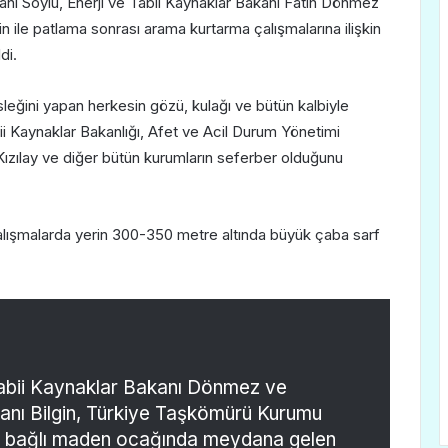
kanı Soylu, Enerji ve Tabii Kaynaklar Bakanı Fatih Dönmez
 ile patlama sonrası arama kurtarma çalışmalarına ilişkin
di.
leğini yapan herkesin gözü, kulağı ve bütün kalbiyle
ii Kaynaklar Bakanlığı, Afet ve Acil Durum Yönetimi
ızılay ve diğer bütün kurumların seferber olduğunu
 çalışmalarda yerin 300-350 metre altında büyük çaba sarf
 Tabii Kaynaklar Bakanı Dönmez ve
anı Bilgin, Türkiye Taşkömürü Kurumu
bağlı maden ocağında meydana gelen