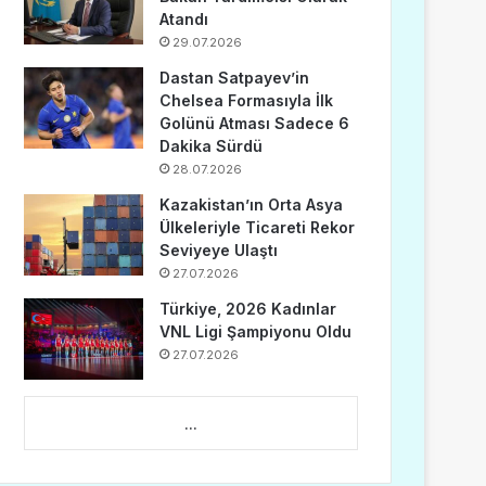
Atandı
29.07.2026
Dastan Satpayev’in
Chelsea Formasıyla İlk
Golünü Atması Sadece 6
Dakika Sürdü
28.07.2026
Kazakistan’ın Orta Asya
Ülkeleriyle Ticareti Rekor
Seviyeye Ulaştı
27.07.2026
Türkiye, 2026 Kadınlar
VNL Ligi Şampiyonu Oldu
27.07.2026
...