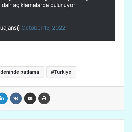
 dair açıklamalarda bulunuyor
ajansi)
October 15, 2022
deninde patlama
Türkiye
LinkedIn
VKontakte
E-Posta ile paylaş
Yazdır