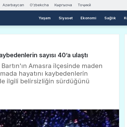
Azərbaycan
Oʻzbekcha
Кыргызча
Тоҷикӣ
Yaşam
Siyaset
Ekonomi
Sağlık
K
aybedenlerin sayısı 40’a ulaştı
, Bartın'ın Amasra ilçesinde maden
mada hayatını kaybedenlerin
e ilgili belirsizliğin sürdüğünü