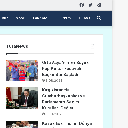
Facebook
Twitter
Telegram
Arama
ültür
Spor
Teknoloji
Turizm
Dünya
yap
TuraNews
...
Orta Asya’nın En Büyük
Pop Kültür Festivali
Başkentte Başladı
6.08.2026
Kırgızistan’da
Cumhurbaşkanlığı ve
Parlamento Seçim
Kuralları Değişti
30.07.2026
Kazak Eskrimciler Dünya