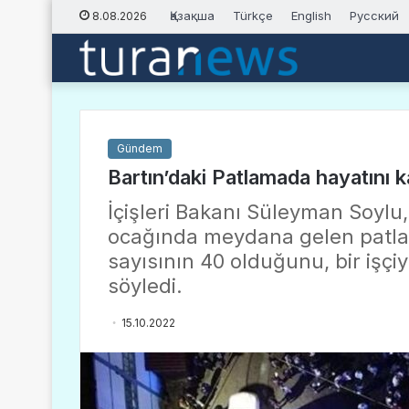
Қазақша
Türkçe
English
Русский
8.08.2026
Gündem
Bartın’daki Patlamada hayatını k
İçişleri Bakanı Süleyman Soylu
ocağında meydana gelen patla
sayısının 40 olduğunu, bir işçiyl
söyledi.
15.10.2022