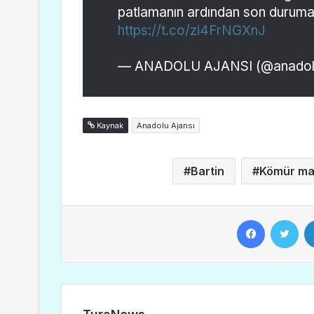
patlamanın ardından son duruma
https://t.co/zi4FrNGXnJ
— ANADOLU AJANSI (@anadolu
Kaynak
Anadolu Ajansı
Bartin
Kömür ma
Facebook
Twitter