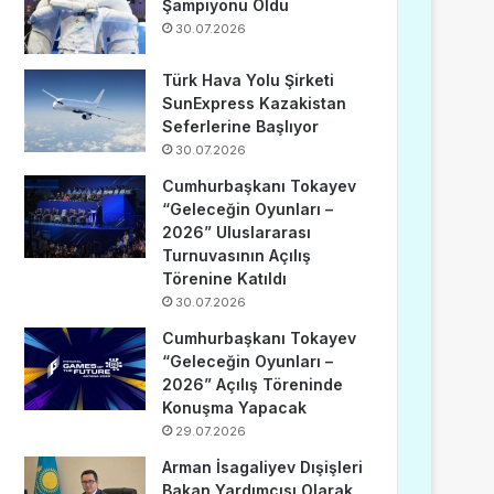
Şampiyonu Oldu
30.07.2026
Türk Hava Yolu Şirketi
SunExpress Kazakistan
Seferlerine Başlıyor
30.07.2026
Cumhurbaşkanı Tokayev
“Geleceğin Oyunları –
2026” Uluslararası
Turnuvasının Açılış
Törenine Katıldı
30.07.2026
Cumhurbaşkanı Tokayev
“Geleceğin Oyunları –
2026” Açılış Töreninde
Konuşma Yapacak
29.07.2026
Arman İsagaliyev Dışişleri
Bakan Yardımcısı Olarak