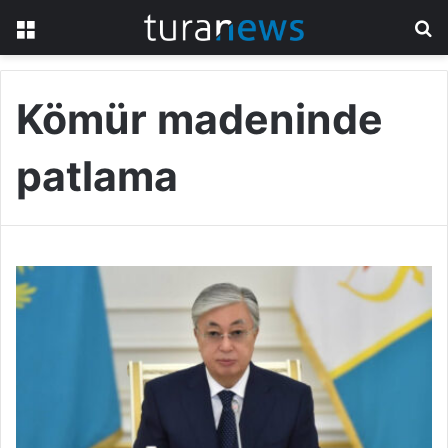
Menü
A
y
...
Kömür madeninde
patlama