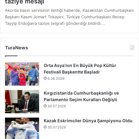
taziye mesajı
Akorda basın servisinin ilettiği haberde, Kazakistan Cumhurbaşkanı
Başkanı Kasım Jomart Tokayev, Türkiye Cumhurbaşkanı Recep
Tayyip Erdoğan’a taziye telgrafı gönderdiği bildirdi.…
TuraNews
Orta Asya’nın En Büyük Pop Kültür
Festivali Başkentte Başladı
6.08.2026
Kırgızistan’da Cumhurbaşkanlığı ve
Parlamento Seçim Kuralları Değişti
30.07.2026
Kazak Eskrimciler Dünya Şampiyonu Oldu
30.07.2026