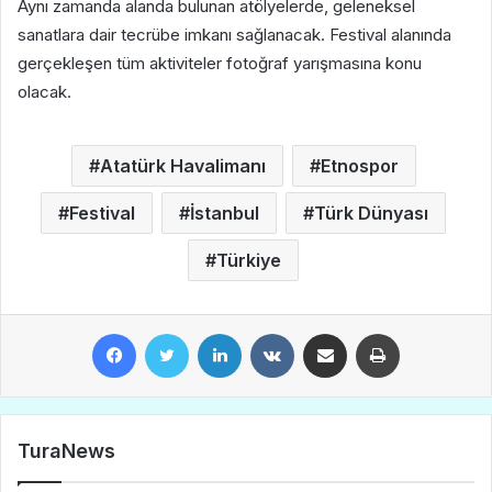
Aynı zamanda alanda bulunan atölyelerde, geleneksel
sanatlara dair tecrübe imkanı sağlanacak. Festival alanında
gerçekleşen tüm aktiviteler fotoğraf yarışmasına konu
olacak.
Atatürk Havalimanı
Etnospor
Festival
İstanbul
Türk Dünyası
Türkiye
Facebook
Twitter
LinkedIn
VKontakte
E-Posta ile paylaş
Yazdır
TuraNews