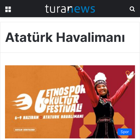
Menü
A
y
...
Atatürk Havalimanı
Spor