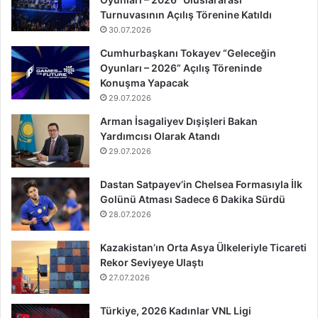
Turnuvasının Açılış Törenine Katıldı
30.07.2026
Cumhurbaşkanı Tokayev “Geleceğin
Oyunları – 2026” Açılış Töreninde
Konuşma Yapacak
29.07.2026
Arman İsagaliyev Dışişleri Bakan
Yardımcısı Olarak Atandı
29.07.2026
Dastan Satpayev’in Chelsea Formasıyla İlk
Golünü Atması Sadece 6 Dakika Sürdü
28.07.2026
Kazakistan’ın Orta Asya Ülkeleriyle Ticareti
Rekor Seviyeye Ulaştı
27.07.2026
Türkiye, 2026 Kadınlar VNL Ligi