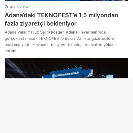
30.05.2024
Adana’daki TEKNOFEST’e 1,5 milyondan
fazla ziyaretçi bekleniyor
Adana Valisi Yavuz Selim Köşger, Adana Havalimanı’nda
gerçekleştirilecek TEKNOFEST’e ilişkin Valilikte gazetecilere
açıklama yaptı. Havacılık, uzay ve teknoloji festivaline yüksek
katılım…
Ba
dö
Kültür
tu