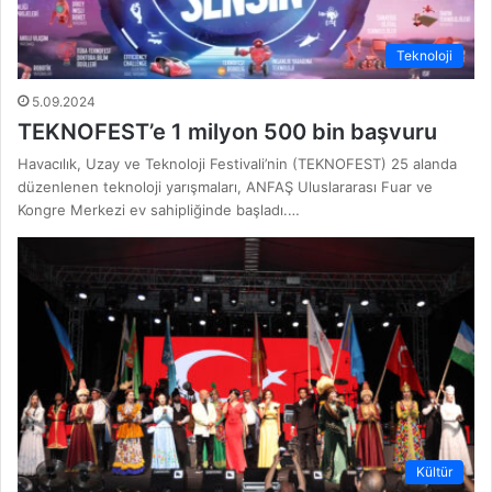
Teknoloji
5.09.2024
TEKNOFEST’e 1 milyon 500 bin başvuru
Havacılık, Uzay ve Teknoloji Festivali’nin (TEKNOFEST) 25 alanda
düzenlenen teknoloji yarışmaları, ANFAŞ Uluslararası Fuar ve
Kongre Merkezi ev sahipliğinde başladı.…
Kültür