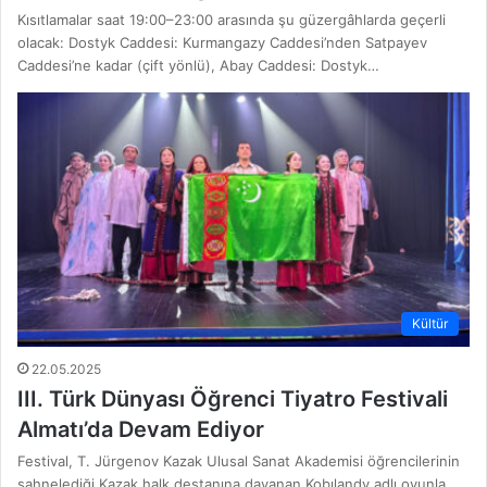
Kısıtlamalar saat 19:00–23:00 arasında şu güzergâhlarda geçerli
olacak: Dostyk Caddesi: Kurmangazy Caddesi’nden Satpayev
Caddesi’ne kadar (çift yönlü), Abay Caddesi: Dostyk…
Kültür
22.05.2025
III. Türk Dünyası Öğrenci Tiyatro Festivali
Almatı’da Devam Ediyor
Festival, T. Jürgenov Kazak Ulusal Sanat Akademisi öğrencilerinin
sahnelediği Kazak halk destanına dayanan Kobılandy adlı oyunla