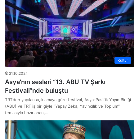
Kültür
21.10.2024
Asya’nın sesleri “13. ABU TV Şarkı
Festivali”nde buluştu
TRT’den yapılan açıklamaya göre festival, Asya-Pasifik Yayın Birliği
(ABU) ve TRT iş birliğiyle “Yapay Zeka, Yayıncılık ve Toplum”
temasıyla hazırlanan,…