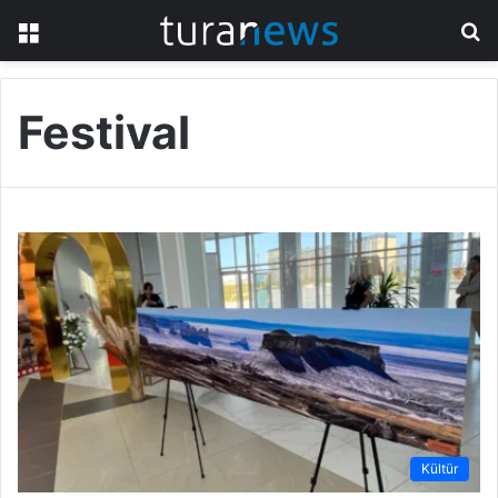
Menü
A
y
...
Festival
Kültür