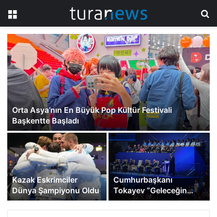
Menü
A
y
...
Orta Asya’nın En Büyük Pop Kültür Festivali
Başkentte Başladı
Kazak Eskrimciler
Cumhurbaşkanı
Dünya Şampiyonu Oldu
Tokayev “Geleceğin
6
Oyunları – 2026”
Uluslararası