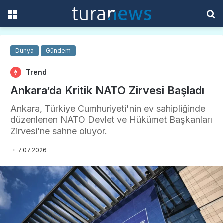
Menü
A
y
...
Dünya
Gündem
Trend
Ankara’da Kritik NATO Zirvesi Başladı
Ankara, Türkiye Cumhuriyeti'nin ev sahipliğinde
düzenlenen NATO Devlet ve Hükümet Başkanları
Zirvesi’ne sahne oluyor.
7.07.2026