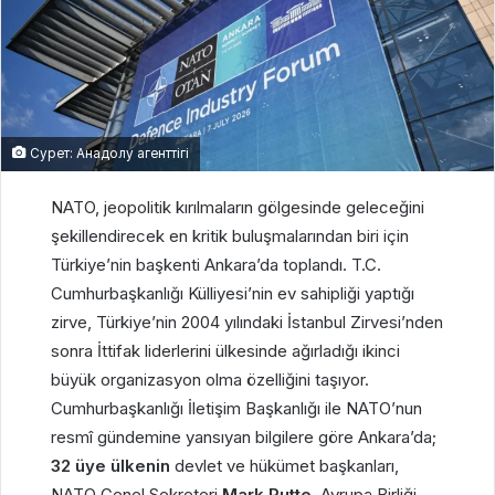
Сурет: Анадолу агенттігі
NATO, jeopolitik kırılmaların gölgesinde geleceğini
şekillendirecek en kritik buluşmalarından biri için
Türkiye’nin başkenti Ankara’da toplandı. T.C.
Cumhurbaşkanlığı Külliyesi’nin ev sahipliği yaptığı
zirve, Türkiye’nin 2004 yılındaki İstanbul Zirvesi’nden
sonra İttifak liderlerini ülkesinde ağırladığı ikinci
büyük organizasyon olma özelliğini taşıyor.
Cumhurbaşkanlığı İletişim Başkanlığı ile NATO’nun
resmî gündemine yansıyan bilgilere göre Ankara’da;
32 üye ülkenin
devlet ve hükümet başkanları,
NATO Genel Sekreteri
Mark Rutte
, Avrupa Birliği