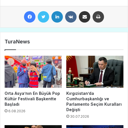
Facebook
Twitter
LinkedIn
VKontakte
E-Posta ile paylaş
Yazdır
TuraNews
Orta Asya’nın En Büyük Pop
Kırgızistan’da
Kültür Festivali Başkentte
Cumhurbaşkanlığı ve
Başladı
Parlamento Seçim Kuralları
Değişti
6.08.2026
30.07.2026