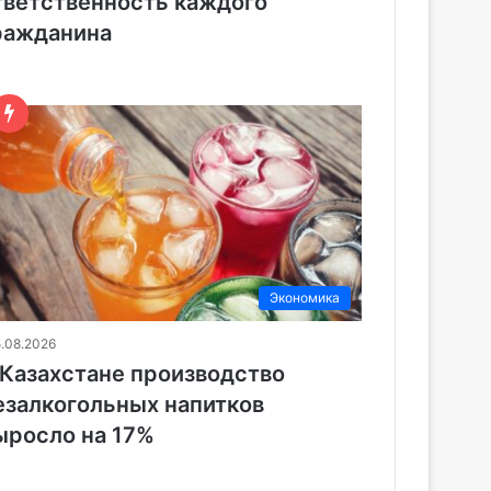
тветственность каждого
ражданина
Экономика
5.08.2026
 Казахстане производство
езалкогольных напитков
ыросло на 17%