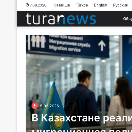
Қазақша
Türkçe
English
Русский
7.08.2026
Общ
ыберут
on