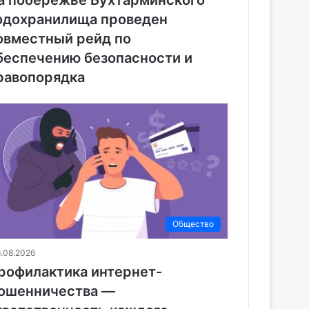
одохранилища проведен
овместный рейд по
беспечению безопасности и
равопорядка
Общество
6.08.2026
рофилактика интернет-
ошенничества —