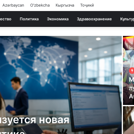
Azərbaycan
Oʻzbekcha
Кыргызча
Тоҷикӣ
ество
Политика
Экономика
Здравоохранение
Культу
Г
к
Н
К