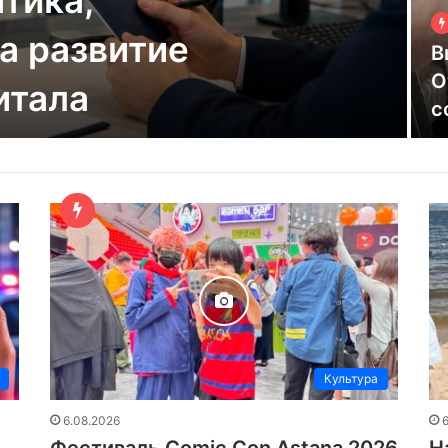
on Astana 2026
В
б
це
н
Культура
6.08.2026
Фестиваль Comic Con Astana 2026
Н