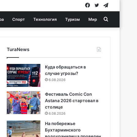
Facebook
Twitter
Telegram
Search
ра
Спорт
Технология
Туризм
Мир
for
TuraNews
Куда обращаться в
случае угрозы?
6.08.2026
Фестиваль Comic Con
Astana 2026 стартовал в
столице
6.08.2026
На побережье
Бухтарминского
водохранилища проведен