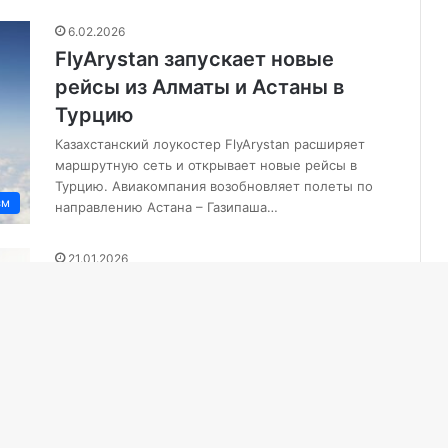
6.02.2026
FlyArystan запускает новые
рейсы из Алматы и Астаны в
Турцию
Казахстанский лоукостер FlyArystan расширяет
маршрутную сеть и открывает новые рейсы в
Турцию. Авиакомпания возобновляет полеты по
зм
направлению Астана – Газипаша…
21.01.2026
Анталья 2026: Больше, чем
просто пляж. Направление для
любого сезона
Если раньше этот город ассоциировался
исключительно с системой «все включено» и
жарким солнцем, то сегодня он доказывает: здесь
зм
интересно в…