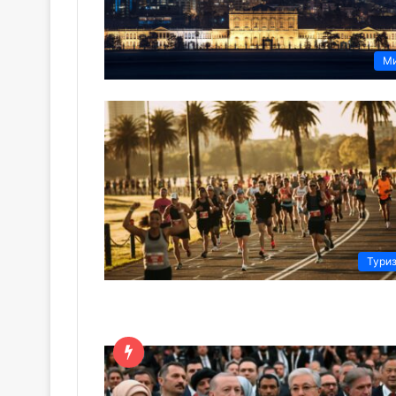
М
Тури