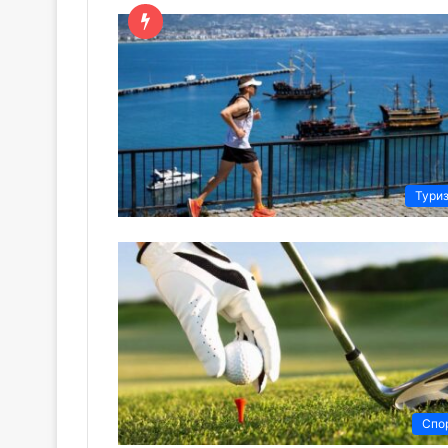
Тури
Спо