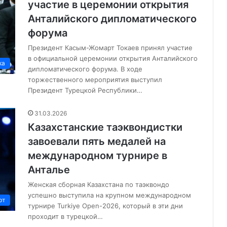
участие в церемонии открытия
Анталийского дипломатического
форума
Президент Касым-Жомарт Токаев принял участие
в официальной церемонии открытия Анталийского
ка
дипломатического форума. В ходе
торжественного мероприятия выступил
Президент Турецкой Республики…
31.03.2026
Казахстанские таэквондистки
завоевали пять медалей на
международном турнире в
Анталье
Женская сборная Казахстана по таэквондо
успешно выступила на крупном международном
рт
турнире Turkiye Open-2026, который в эти дни
проходит в турецкой…