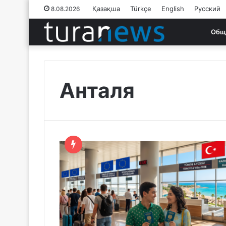
Қазақша
Türkçe
English
Русский
8.08.2026
Общ
Анталя