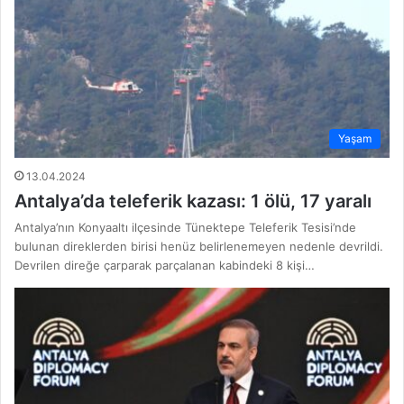
Yaşam
13.04.2024
Antalya’da teleferik kazası: 1 ölü, 17 yaralı
Antalya’nın Konyaaltı ilçesinde Tünektepe Teleferik Tesisi’nde
bulunan direklerden birisi henüz belirlenemeyen nedenle devrildi.
Devrilen direğe çarparak parçalanan kabindeki 8 kişi…