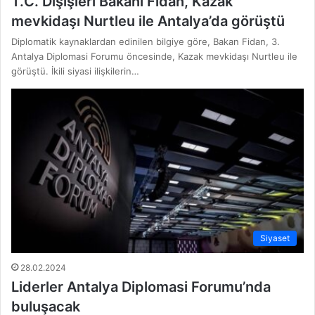
T.C. Dışişleri Bakanı Fidan, Kazak
mevkidaşı Nurtleu ile Antalya’da görüştü
Diplomatik kaynaklardan edinilen bilgiye göre, Bakan Fidan, 3.
Antalya Diplomasi Forumu öncesinde, Kazak mevkidaşı Nurtleu ile
görüştü. İkili siyasi ilişkilerin…
Siyaset
28.02.2024
Liderler Antalya Diplomasi Forumu’nda
buluşacak