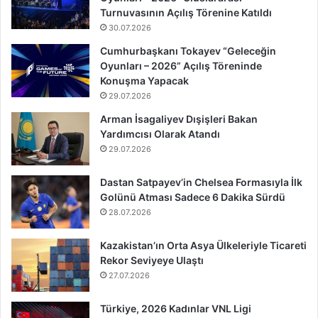
Turnuvasının Açılış Törenine Katıldı
30.07.2026
Cumhurbaşkanı Tokayev “Geleceğin
Oyunları – 2026” Açılış Töreninde
Konuşma Yapacak
29.07.2026
Arman İsagaliyev Dışişleri Bakan
Yardımcısı Olarak Atandı
29.07.2026
Dastan Satpayev’in Chelsea Formasıyla İlk
Golünü Atması Sadece 6 Dakika Sürdü
28.07.2026
Kazakistan’ın Orta Asya Ülkeleriyle Ticareti
Rekor Seviyeye Ulaştı
27.07.2026
Türkiye, 2026 Kadınlar VNL Ligi