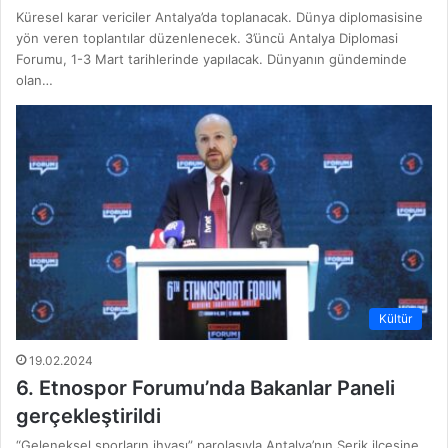
Küresel karar vericiler Antalya’da toplanacak. Dünya diplomasisine
yön veren toplantılar düzenlenecek. 3’üncü Antalya Diplomasi
Forumu, 1-3 Mart tarihlerinde yapılacak. Dünyanın gündeminde
olan…
Kültür
19.02.2024
6. Etnospor Forumu’nda Bakanlar Paneli
gerçekleştirildi
“Geleneksel sporların ihyası” parolasıyla Antalya’nın Serik ilçesine