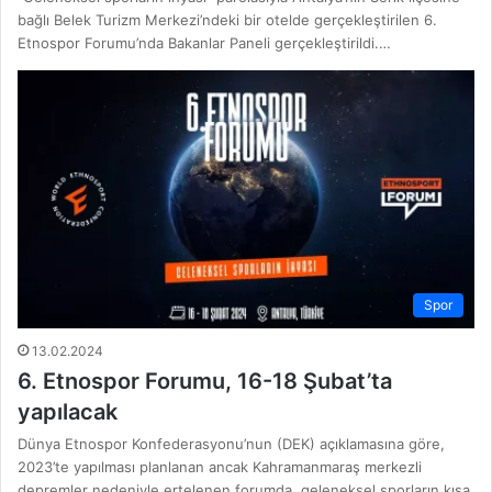
bağlı Belek Turizm Merkezi’ndeki bir otelde gerçekleştirilen 6.
Etnospor Forumu’nda Bakanlar Paneli gerçekleştirildi.…
Spor
13.02.2024
6. Etnospor Forumu, 16-18 Şubat’ta
yapılacak
Dünya Etnospor Konfederasyonu’nun (DEK) açıklamasına göre,
2023’te yapılması planlanan ancak Kahramanmaraş merkezli
depremler nedeniyle ertelenen forumda, geleneksel sporların kısa,