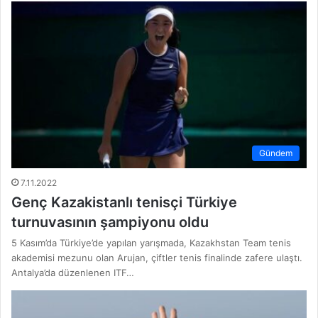
Gündem
7.11.2022
Genç Kazakistanlı tenisçi Türkiye
turnuvasının şampiyonu oldu
5 Kasım’da Türkiye’de yapılan yarışmada, Kazakhstan Team tenis
akademisi mezunu olan Arujan, çiftler tenis finalinde zafere ulaştı.
Antalya’da düzenlenen ITF…