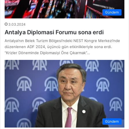
Gündem
3.03.2024
Antalya Diplomasi Forumu sona erdi
Antalya’nın Belek Turizm Bölgesi’ndeki NEST Kongre Merkezi’nde
düzenlenen ADF 2024, üçüncü gün etkinlikleriyle sona erdi.
“Krizler Döneminde Diplomasiyi Öne Çıkarmak”…
Gündem