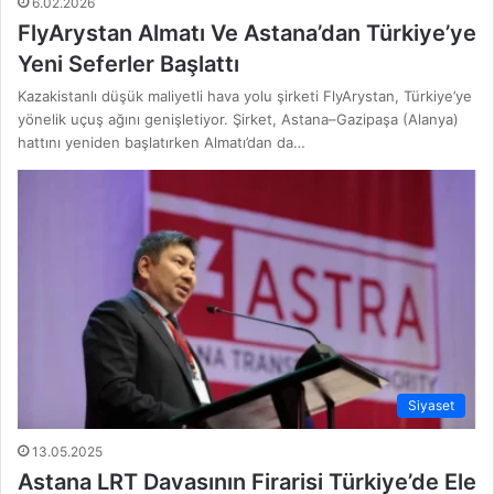
6.02.2026
FlyArystan Almatı Ve Astana’dan Türkiye’ye
Yeni Seferler Başlattı
Kazakistanlı düşük maliyetli hava yolu şirketi FlyArystan, Türkiye’ye
yönelik uçuş ağını genişletiyor. Şirket, Astana–Gazipaşa (Alanya)
hattını yeniden başlatırken Almatı’dan da…
Siyaset
13.05.2025
Astana LRT Davasının Firarisi Türkiye’de Ele