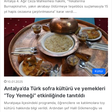
Antalya 4. Ağır Ceza Mahkemesi hakimi, “Yekaterina
Burnaşkina’nın, yakın akrabayı öldürmeye teşebbüs suçlamasıyla 15
yıl hapis cezasına çarptırılmasına” karar verdi.…
Kültür
10.01.2025
Antalya’da Türk sofra kültürü ve yemekleri
“Toy Yemeği” etkinliğinde tanıtıldı
Muratpaşa ilçesindeki programda, öğrencilere ve katılımcılara toy
kültürü hakkında bilgi verildi. Ardından şef Halil Gökmenoğlu ve